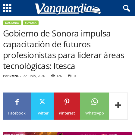
NACIONAL
SONORA
Gobierno de Sonora impulsa
capacitación de futuros
profesionistas para liderar áreas
tecnológicas: Itesca
Por
RMNC
-
22 junio, 2026
126
0
Facebook
Twitter
Pinterest
WhatsApp