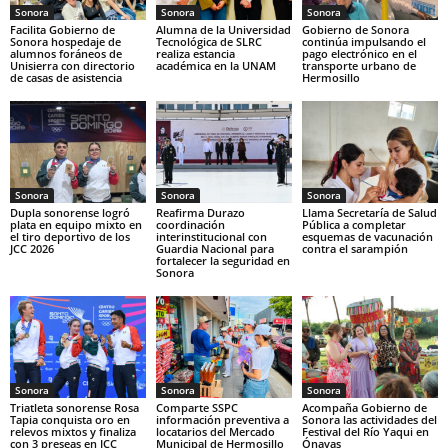
Sonora
Sonora
Sonora
Facilita Gobierno de
Alumna de la Universidad
Gobierno de Sonora
Sonora hospedaje de
Tecnológica de SLRC
continúa impulsando el
alumnos foráneos de
realiza estancia
pago electrónico en el
Unisierra con directorio
académica en la UNAM
transporte urbano de
de casas de asistencia
Hermosillo
Sonora
Sonora
Sonora
Dupla sonorense logró
Reafirma Durazo
Llama Secretaría de Salud
plata en equipo mixto en
coordinación
Pública a completar
el tiro deportivo de los
interinstitucional con
esquemas de vacunación
JCC 2026
Guardia Nacional para
contra el sarampión
fortalecer la seguridad en
Sonora
Sonora
Sonora
Sonora
Triatleta sonorense Rosa
Comparte SSPC
Acompaña Gobierno de
Tapia conquista oro en
información preventiva a
Sonora las actividades del
relevos mixtos y finaliza
locatarios del Mercado
Festival del Río Yaqui en
con 3 preseas en JCC
Municipal de Hermosillo
Ónavas