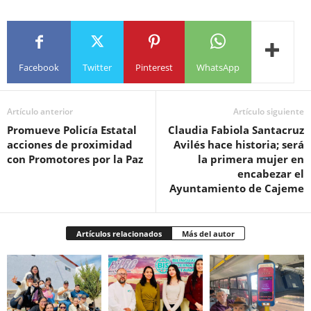
Facebook
Twitter
Pinterest
WhatsApp
Artículo anterior
Artículo siguiente
Promueve Policía Estatal
Claudia Fabiola Santacruz
acciones de proximidad
Avilés hace historia; será
con Promotores por la Paz
la primera mujer en
encabezar el
Ayuntamiento de Cajeme
Artículos relacionados
Más del autor