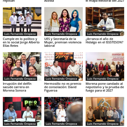
replican
Acosta
el mapa electoral del 2027
Luis Fernando Oropeza
Luis Fernando Oropeza
Luis Fernando Oropeza
Cumple en lo político y
UES y Secretaría de la
¿Arranca el año de
en lo social Jorge Alberto
Mujer, premian violencia
Hidalgo en el ISSSTESON?
Elías Retes
laboral
Luis Fernando Oropeza
Luis Fernando Oropeza
Luis Fernando Oropeza
Irrupción del delfín
Hermosillo no es premio
Morena pone candado al
sacude carrera en
de consolación: David
nepotismo y la prueba de
Morena Sonora
Figueroa
fuego para el 2027
Luis Fernando Oropeza
Luis Fernando Oropeza
Luis Fernando Oropeza