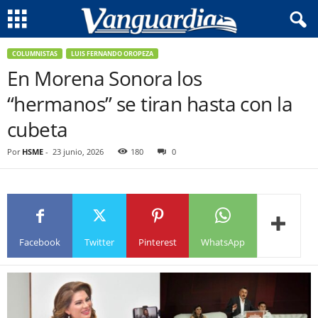
COLUMNISTAS
LUIS FERNANDO OROPEZA
En Morena Sonora los
“hermanos” se tiran hasta con la
cubeta
Por
HSME
-
23 junio, 2026
180
0
Facebook
Twitter
Pinterest
WhatsApp