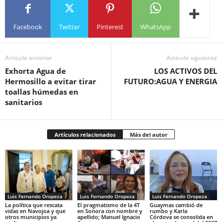
Facebook
Twitter
Pinterest
WhatsApp
Artículo anterior
Artículo siguiente
Exhorta Agua de
LOS ACTIVOS DEL
Hermosillo a evitar tirar
FUTURO:AGUA Y ENERGIA
toallas húmedas en
sanitarios
Artículos relacionados
Más del autor
Luis Fernando Oropeza
Luis Fernando Oropeza
Luis Fernando Oropeza
La política que rescata
El pragmatismo de la 4T
Guaymas cambió de
vidas en Navojoa y que
en Sonora con nombre y
rumbo y Karla
otros municipios ya
apellido; Manuel Ignacio
Córdova se consolida en