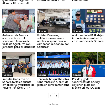
el desarrollo regional de
Puerto Peñasco: UTPP
Penitenciaria
Álamos: UTHermosillo
Sonora
Sonora
Sonora
Gobierno de Sonora
Policías Estatales,
Acciones de la PESP dejan
acerca más de mil
solidarios con causas
importantes resultados
servicios a familias de
nobles, responden a la
en municipios de Sonora
Valle de Agualurca con
campaña “Reciclando por
jornadas para el Bienestaf
Sonrisas”
Sonora
Sonora
Sonora
Impulsa Gobierno de
Tercia de basquetbolistas
Par de jugadoras
Sonora fortalecimiento
sonorenses se cubren de
sonorenses de hockey
empresarial y turístico de
plata en centroamericano
obtienen plata con
Puerto Peñasco: UTPP
México en los JCC 2026
- Publicidad -