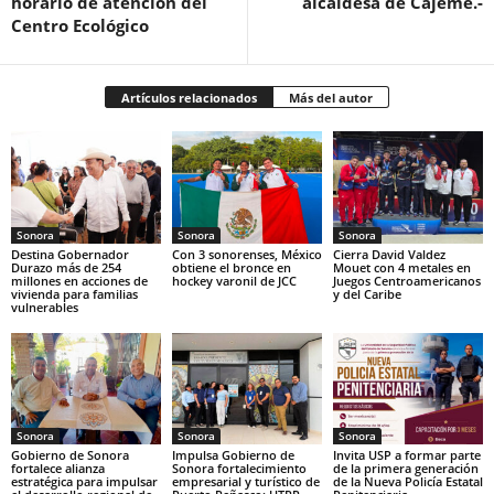
horario de atención del
alcaldesa de Cajeme.-
Centro Ecológico
Artículos relacionados
Más del autor
Sonora
Sonora
Sonora
Destina Gobernador
Con 3 sonorenses, México
Cierra David Valdez
Durazo más de 254
obtiene el bronce en
Mouet con 4 metales en
millones en acciones de
hockey varonil de JCC
Juegos Centroamericanos
vivienda para familias
y del Caribe
vulnerables
Sonora
Sonora
Sonora
Gobierno de Sonora
Impulsa Gobierno de
Invita USP a formar parte
fortalece alianza
Sonora fortalecimiento
de la primera generación
estratégica para impulsar
empresarial y turístico de
de la Nueva Policía Estatal