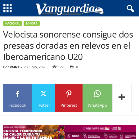
NACIONAL
SONORA
Velocista sonorense consigue dos
preseas doradas en relevos en el
Iberoamericano U20
Por
RMNC
-
23 junio, 2026
127
0
Facebook
Twitter
Pinterest
WhatsApp