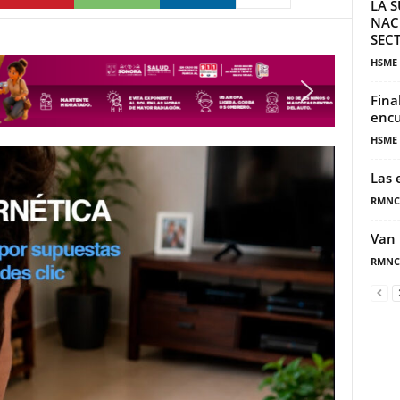
LA S
NAC
SECT
HSME
Fina
encu
HSME
Las 
RMNC
Van 
RMNC