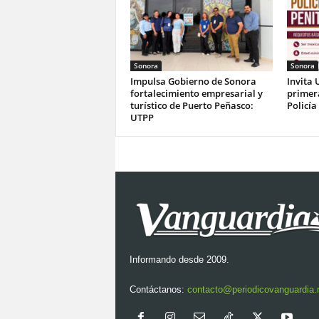
Sonora
Sonora
Impulsa Gobierno de Sonora
Invita 
fortalecimiento empresarial y
primer
turístico de Puerto Peñasco:
Policía
UTPP
Informando desde 2009.
Contáctanos:
contacto@periodicovanguardia