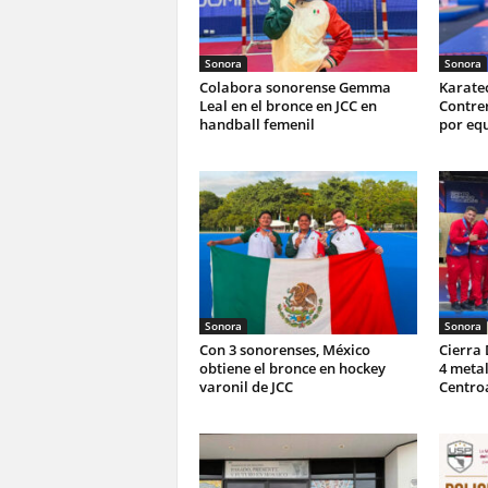
Sonora
Sonora
Colabora sonorense Gemma
Karate
Leal en el bronce en JCC en
Contrer
handball femenil
por equ
Sonora
Sonora
Con 3 sonorenses, México
Cierra
obtiene el bronce en hockey
4 metal
varonil de JCC
Centro