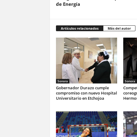
de Energía
Artículos relacionados
Más del autor
Sonora
Sonora
Gobernador Durazo cumple
Compet
compromiso con nuevo Hospital
coreogr
Universitario en Etchojoa
Hermos