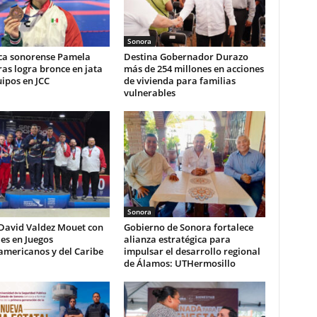
Sonora
ca sonorense Pamela
Destina Gobernador Durazo
as logra bronce en jata
más de 254 millones en acciones
ipos en JCC
de vivienda para familias
vulnerables
Sonora
 David Valdez Mouet con
Gobierno de Sonora fortalece
es en Juegos
alianza estratégica para
americanos y del Caribe
impulsar el desarrollo regional
de Álamos: UTHermosillo