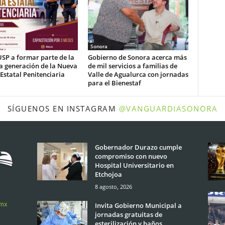
Sonora
USP a formar parte de la
Gobierno de Sonora acerca más
a generación de la Nueva
de mil servicios a familias de
 Estatal Penitenciaria
Valle de Agualurca con jornadas
para el Bienestaf
SÍGUENOS EN INSTAGRAM
@VANGUARDIASONORA
Gobernador Durazo cumple
compromiso con nuevo
Hospital Universitario en
Etchojoa
8 agosto, 2026
.mx
Invita Gobierno Municipal a
jornadas gratuitas de
esterilización y baños