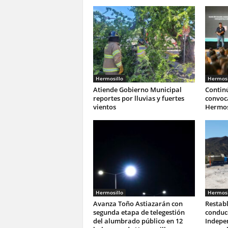
Hermosillo
Hermosi
Atiende Gobierno Municipal
Continú
reportes por lluvias y fuertes
convoca
vientos
Hermos
Hermosillo
Hermosi
Avanza Toño Astiazarán con
Restab
segunda etapa de telegestión
conduc
del alumbrado público en 12
Indepe