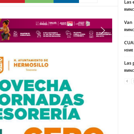
Las 
RMNC
Van 
RMNC
CUA
HSME
Las 
RMNC