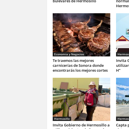
bulevares de Hermosillo
normali
Hermos
Economia y Negocios
Hermosi
Te traemos las mejores
Invita 
carnicerías de Sonora donde
utiliza
encontrarás los mejores cortes
H”
Hermosillo
Hermosi
Invita Gobierno de Hermosillo a
Capta p