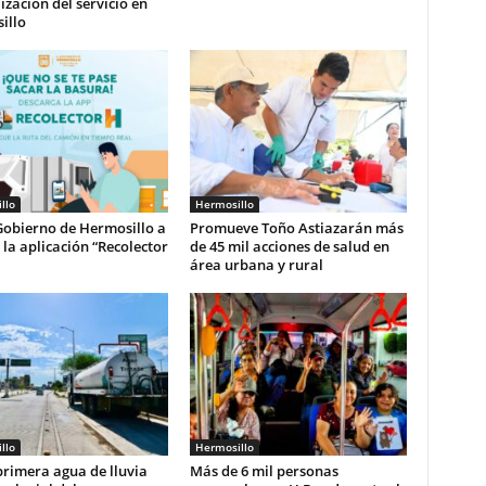
zación del servicio en
illo
llo
Hermosillo
Gobierno de Hermosillo a
Promueve Toño Astiazarán más
r la aplicación “Recolector
de 45 mil acciones de salud en
área urbana y rural
llo
Hermosillo
rimera agua de lluvia
Más de 6 mil personas