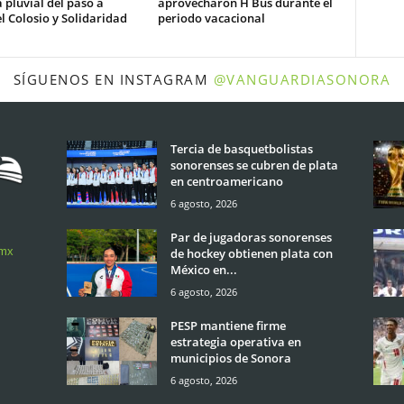
 pluvial del paso a
aprovecharon H Bus durante el
l Colosio y Solidaridad
periodo vacacional
SÍGUENOS EN INSTAGRAM
@VANGUARDIASONORA
Tercia de basquetbolistas
sonorenses se cubren de plata
en centroamericano
6 agosto, 2026
Par de jugadoras sonorenses
.mx
de hockey obtienen plata con
México en...
6 agosto, 2026
PESP mantiene firme
estrategia operativa en
municipios de Sonora
6 agosto, 2026