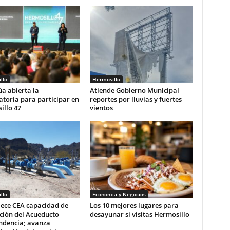
llo
Hermosillo
a abierta la
Atiende Gobierno Municipal
toria para participar en
reportes por lluvias y fuertes
illo 47
vientos
llo
Economia y Negocios
lece CEA capacidad de
Los 10 mejores lugares para
ción del Acueducto
desayunar si visitas Hermosillo
ndencia; avanza