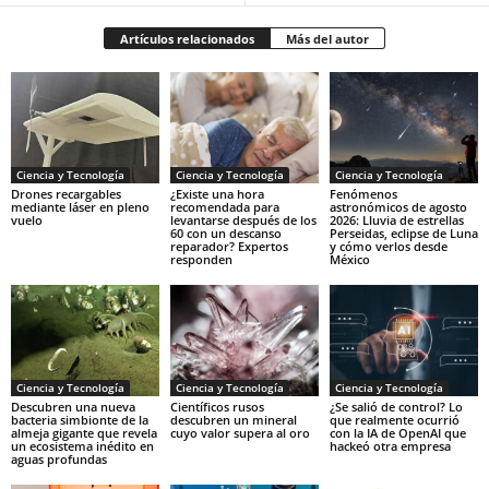
Artículos relacionados
Más del autor
Ciencia y Tecnología
Ciencia y Tecnología
Ciencia y Tecnología
Drones recargables
¿Existe una hora
Fenómenos
mediante láser en pleno
recomendada para
astronómicos de agosto
vuelo
levantarse después de los
2026: Lluvia de estrellas
60 con un descanso
Perseidas, eclipse de Luna
reparador? Expertos
y cómo verlos desde
responden
México
Ciencia y Tecnología
Ciencia y Tecnología
Ciencia y Tecnología
Descubren una nueva
Científicos rusos
¿Se salió de control? Lo
bacteria simbionte de la
descubren un mineral
que realmente ocurrió
almeja gigante que revela
cuyo valor supera al oro
con la IA de OpenAI que
un ecosistema inédito en
hackeó otra empresa
aguas profundas