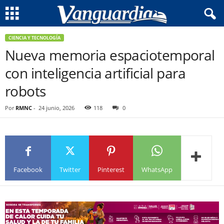
CIENCIA Y TECNOLOGÍA
Nueva memoria espaciotemporal
con inteligencia artificial para
robots
Por
RMNC
-
24 junio, 2026
118
0
Facebook
Twitter
Pinterest
WhatsApp