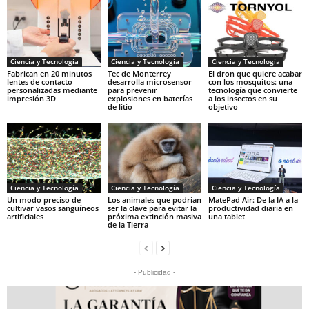
Ciencia y Tecnología
Ciencia y Tecnología
Ciencia y Tecnología
Fabrican en 20 minutos
Tec de Monterrey
El dron que quiere acabar
lentes de contacto
desarrolla microsensor
con los mosquitos: una
personalizadas mediante
para prevenir
tecnología que convierte
impresión 3D
explosiones en baterías
a los insectos en su
de litio
objetivo
Ciencia y Tecnología
Ciencia y Tecnología
Ciencia y Tecnología
Un modo preciso de
Los animales que podrían
MatePad Air: De la IA a la
cultivar vasos sanguíneos
ser la clave para evitar la
productividad diaria en
artificiales
próxima extinción masiva
una tablet
de la Tierra
- Publicidad -