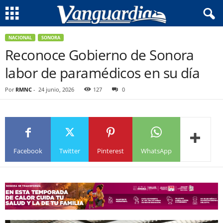
NACIONAL
SONORA
Reconoce Gobierno de Sonora
labor de paramédicos en su día
Por
RMNC
-
24 junio, 2026
127
0
Facebook
Twitter
Pinterest
WhatsApp