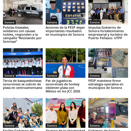
Sonora
Sonora
Sonora
Policías Estatales,
Acciones de la PESP dejan
Impulsa Gobierno de
solidarios con causas
importantes resultados
Sonora fortalecimiento
nobles, responden a la
en municipios de Sonora
empresarial y turístico de
campaña “Reciclando por
Puerto Peñasco: UTPP
Sonrisas”
Sonora
Sonora
Sonora
Tercia de basquetbolistas
Par de jugadoras
PESP mantiene firme
sonorenses se cubren de
sonorenses de hockey
estrategia operativa en
plata en centroamericano
obtienen plata con
municipios de Sonora
México en los JCC 2026
Sonora
Sonora
Sonora
Facilita Gobierno de
Alumna de la Universidad
Gobierno de Sonora