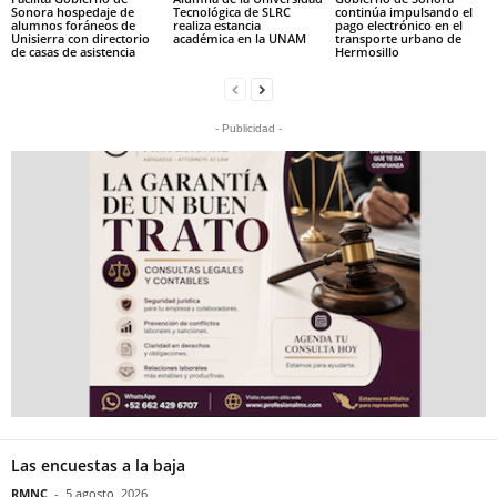
Sonora hospedaje de
Tecnológica de SLRC
continúa impulsando el
alumnos foráneos de
realiza estancia
pago electrónico en el
Unisierra con directorio
académica en la UNAM
transporte urbano de
de casas de asistencia
Hermosillo
- Publicidad -
Las encuestas a la baja
RMNC
-
5 agosto, 2026