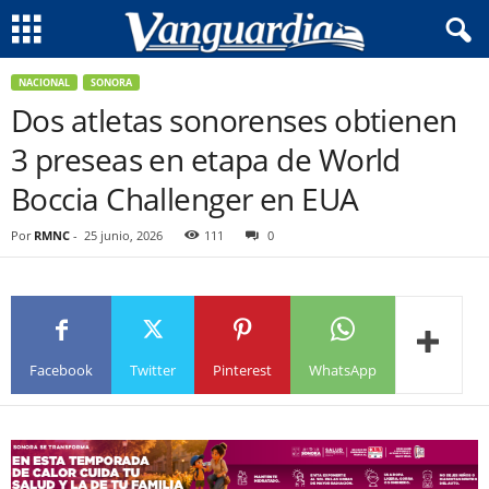
NACIONAL
SONORA
Dos atletas sonorenses obtienen
3 preseas en etapa de World
Boccia Challenger en EUA
Por
RMNC
-
25 junio, 2026
111
0
Facebook
Twitter
Pinterest
WhatsApp