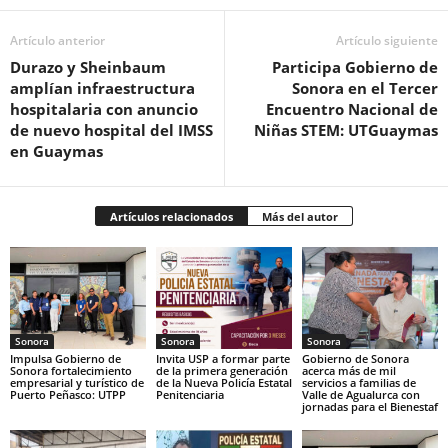
Artículo anterior
Artículo siguiente
Durazo y Sheinbaum
Participa Gobierno de
amplían infraestructura
Sonora en el Tercer
hospitalaria con anuncio
Encuentro Nacional de
de nuevo hospital del IMSS
Niñas STEM: UTGuaymas
en Guaymas
Artículos relacionados
Más del autor
Sonora
Sonora
Sonora
Impulsa Gobierno de
Invita USP a formar parte
Gobierno de Sonora
Sonora fortalecimiento
de la primera generación
acerca más de mil
empresarial y turístico de
de la Nueva Policía Estatal
servicios a familias de
Puerto Peñasco: UTPP
Penitenciaria
Valle de Agualurca con
jornadas para el Bienestaf