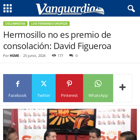
COLUMNISTAS
LUIS FERNANDO OROPEZA
Hermosillo no es premio de
consolación: David Figueroa
Por
HSME
-
25 junio, 2026
177
0
Facebook
Twitter
Pinterest
WhatsApp