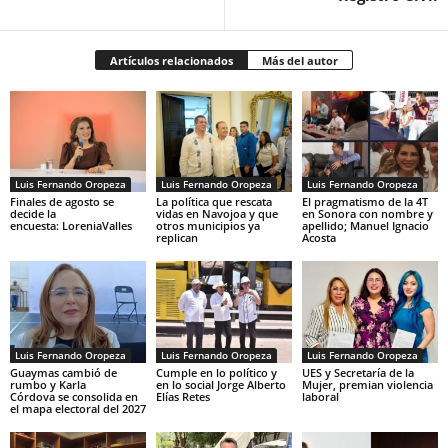
Artículos relacionados
Más del autor
Luis Fernando Oropeza
Luis Fernando Oropeza
Luis Fernando Oropeza
Finales de agosto se
La política que rescata
El pragmatismo de la 4T
decide la
vidas en Navojoa y que
en Sonora con nombre y
encuesta: LoreniaValles
otros municipios ya
apellido; Manuel Ignacio
replican
Acosta
Luis Fernando Oropeza
Luis Fernando Oropeza
Luis Fernando Oropeza
Guaymas cambió de
Cumple en lo político y
UES y Secretaría de la
rumbo y Karla
en lo social Jorge Alberto
Mujer, premian violencia
Córdova se consolida en
Elías Retes
laboral
el mapa electoral del 2027