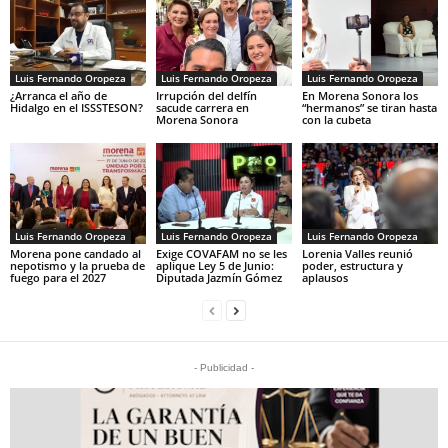
Luis Fernando Oropeza
Luis Fernando Oropeza
Luis Fernando Oropeza
¿Arranca el año de
Irrupción del delfín
En Morena Sonora los
Hidalgo en el ISSSTESON?
sacude carrera en
“hermanos” se tiran hasta
Morena Sonora
con la cubeta
Luis Fernando Oropeza
Luis Fernando Oropeza
Luis Fernando Oropeza
Morena pone candado al
Exige COVAFAM no se les
Lorenia Valles reunió
nepotismo y la prueba de
aplique Ley 5 de Junio:
poder, estructura y
fuego para el 2027
Diputada Jazmín Gómez
aplausos
- Publicidad -