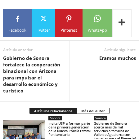
Facebook
Twitter
Pinterest
WhatsApp
Artículo anterior
Artículo siguiente
Gobierno de Sonora
Eramos muchos
fortalece la cooperación
binacional con Arizona
para impulsar el
desarrollo económico y
turístico
Artículos relacionados
Más del autor
Sonora
Sonora
Invita USP a formar parte
Gobierno de Sonora
de la primera generación
acerca más de mil
de la Nueva Policía Estatal
servicios a familias de
Penitenciaria
Valle de Agualurca con
jornadas para el Bienestaf