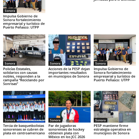
Sonora
Impulsa Gobierno de
Sonora fortalecimiento
empresarial y turístico de
Puerto Peñasco: UTPP
Sonora
Sonora
Sonora
Policías Estatales,
Acciones de la PESP dejan
Impulsa Gobierno de
solidarios con causas
importantes resultados
Sonora fortalecimiento
nobles, responden a la
en municipios de Sonora
empresarial y turístico de
campaña “Reciclando por
Puerto Peñasco: UTPP
Sonrisas”
Sonora
Sonora
Sonora
Tercia de basquetbolistas
Par de jugadoras
PESP mantiene firme
sonorenses se cubren de
sonorenses de hockey
estrategia operativa en
plata en centroamericano
obtienen plata con
municipios de Sonora
México en los JCC 2026