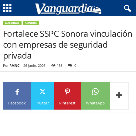
NACIONAL
SONORA
Fortalece SSPC Sonora vinculación
con empresas de seguridad
privada
Por
RMNC
-
26 junio, 2026
138
0
Facebook
Twitter
Pinterest
WhatsApp