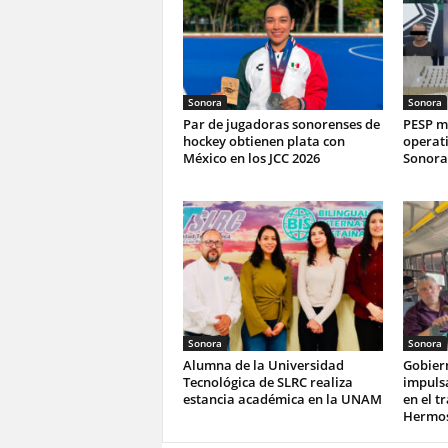
Sonora
Sonora
Par de jugadoras sonorenses de
PESP ma
hockey obtienen plata con
operati
México en los JCC 2026
Sonora
Sonora
Sonora
Alumna de la Universidad
Gobier
Tecnológica de SLRC realiza
impulsa
estancia académica en la UNAM
en el t
Hermos