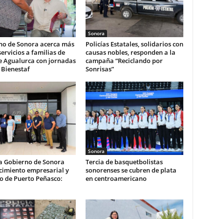
Sonora
no de Sonora acerca más
Policías Estatales, solidarios con
servicios a familias de
causas nobles, responden a la
e Agualurca con jornadas
campaña “Reciclando por
 Bienestaf
Sonrisas”
Sonora
a Gobierno de Sonora
Tercia de basquetbolistas
cimiento empresarial y
sonorenses se cubren de plata
co de Puerto Peñasco:
en centroamericano