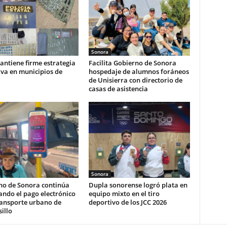
Sonora
ntiene firme estrategia
Facilita Gobierno de Sonora
va en municipios de
hospedaje de alumnos foráneos
de Unisierra con directorio de
casas de asistencia
Sonora
no de Sonora continúa
Dupla sonorense logró plata en
ndo el pago electrónico
equipo mixto en el tiro
ransporte urbano de
deportivo de los JCC 2026
illo