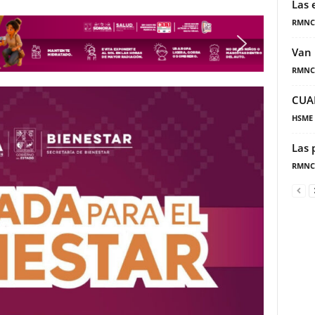
Las 
RMNC
Van 
RMNC
CUA
HSME
Las 
RMNC