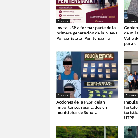
Sonora
Sonora
Invita USP a formar parte de la
Gobier
primera generación de la Nueva
de mil 
Policía Estatal Penitenciaria
Valle d
para el
Sonora
Sonora
Acciones de la PESP dejan
Impuls
importantes resultados en
fortale
municipios de Sonora
turísti
UTPP