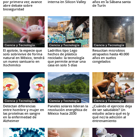
por primera vez; avance
interna en Silicon Valley
años en la Sábana santa
abre debate sobre
de Turín
bioseguridad
Ciencia y Tecnología
Ciencia y Tecnología
Ciencia y Tecnología
El ajolote, la especie que
Ladrillos tipo Lego
Resucitan microbios
solo sobrevive de forma
hechos de plástico
atrapados hasta 40.000
natural en México, tendrá
reciclado: la tecnología
años en suelos
un nuevo santuario en
que permite armar una
congelados
Xochimilco
casa en solo 5 días
Ciencia y Tecnología
Ciencia y Tecnología
Ciencia y Tecnología
Detectan diferencias
Paneles solares lideran la
¿Cuándo el ejercicio deja
entre hombre y mujer en
revolución energética de
de ser saludable? Un
las proteínas en sangre
México hacia 2030
estudio aclara qué es (y
en la enfermedad de
qué no) la adicción al
Alzheimer
entrenamiento