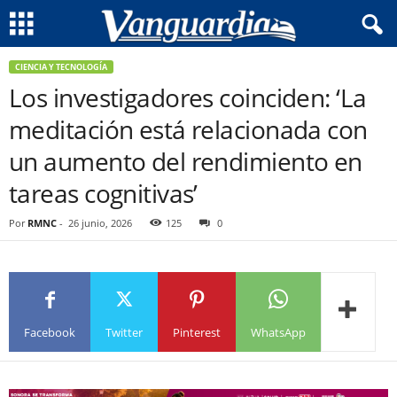
CIENCIA Y TECNOLOGÍA
Los investigadores coinciden: ‘La
meditación está relacionada con
un aumento del rendimiento en
tareas cognitivas’
Por
RMNC
-
26 junio, 2026
125
0
Facebook
Twitter
Pinterest
WhatsApp