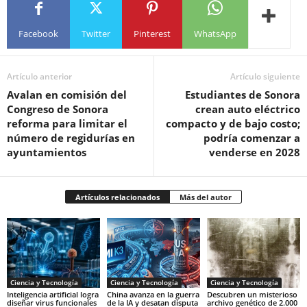
Facebook
Twitter
Pinterest
WhatsApp
Artículo anterior
Artículo siguiente
Avalan en comisión del
Estudiantes de Sonora
Congreso de Sonora
crean auto eléctrico
reforma para limitar el
compacto y de bajo costo;
número de regidurías en
podría comenzar a
ayuntamientos
venderse en 2028
Artículos relacionados
Más del autor
Ciencia y Tecnología
Ciencia y Tecnología
Ciencia y Tecnología
Inteligencia artificial logra
China avanza en la guerra
Descubren un misterioso
diseñar virus funcionales
de la IA y desatan disputa
archivo genético de 2.000