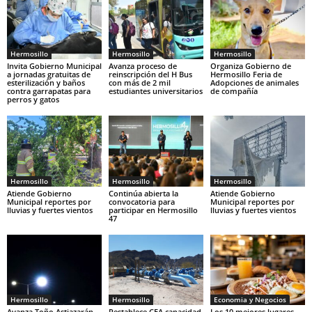
Hermosillo
Hermosillo
Hermosillo
Invita Gobierno Municipal
Avanza proceso de
Organiza Gobierno de
a jornadas gratuitas de
reinscripción del H Bus
Hermosillo Feria de
esterilización y baños
con más de 2 mil
Adopciones de animales
contra garrapatas para
estudiantes universitarios
de compañía
perros y gatos
Hermosillo
Hermosillo
Hermosillo
Atiende Gobierno
Continúa abierta la
Atiende Gobierno
Municipal reportes por
convocatoria para
Municipal reportes por
lluvias y fuertes vientos
participar en Hermosillo
lluvias y fuertes vientos
47
Hermosillo
Hermosillo
Economia y Negocios
Avanza Toño Astiazarán
Restablece CEA capacidad
Los 10 mejores lugares