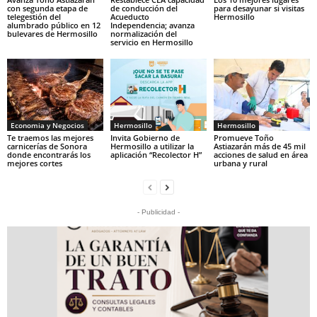
con segunda etapa de
de conducción del
para desayunar si visitas
telegestión del
Acueducto
Hermosillo
alumbrado público en 12
Independencia; avanza
bulevares de Hermosillo
normalización del
servicio en Hermosillo
Economia y Negocios
Hermosillo
Hermosillo
Te traemos las mejores
Invita Gobierno de
Promueve Toño
carnicerías de Sonora
Hermosillo a utilizar la
Astiazarán más de 45 mil
donde encontrarás los
aplicación “Recolector H”
acciones de salud en área
mejores cortes
urbana y rural
- Publicidad -