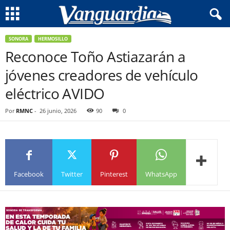
SONORA
HERMOSILLO
Reconoce Toño Astiazarán a
jóvenes creadores de vehículo
eléctrico AVIDO
Por
RMNC
-
26 junio, 2026
90
0
Facebook
Twitter
Pinterest
WhatsApp