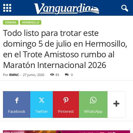
SONORA
HERMOSILLO
Todo listo para trotar este
domingo 5 de julio en Hermosillo,
en el Trote Amistoso rumbo al
Maratón Internacional 2026
Por
RMNC
-
27 junio, 2026
83
0
Facebook
Twitter
Pinterest
WhatsApp