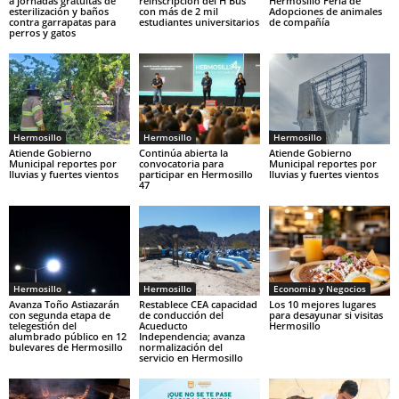
a jornadas gratuitas de
reinscripción del H Bus
Hermosillo Feria de
esterilización y baños
con más de 2 mil
Adopciones de animales
contra garrapatas para
estudiantes universitarios
de compañía
perros y gatos
Hermosillo
Hermosillo
Hermosillo
Atiende Gobierno
Continúa abierta la
Atiende Gobierno
Municipal reportes por
convocatoria para
Municipal reportes por
lluvias y fuertes vientos
participar en Hermosillo
lluvias y fuertes vientos
47
Hermosillo
Hermosillo
Economia y Negocios
Avanza Toño Astiazarán
Restablece CEA capacidad
Los 10 mejores lugares
con segunda etapa de
de conducción del
para desayunar si visitas
telegestión del
Acueducto
Hermosillo
alumbrado público en 12
Independencia; avanza
bulevares de Hermosillo
normalización del
servicio en Hermosillo