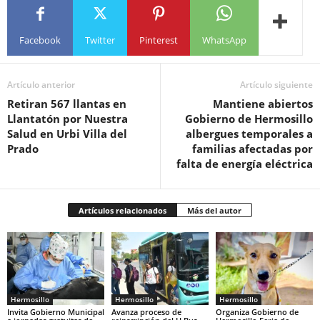
Facebook
Twitter
Pinterest
WhatsApp
Artículo anterior
Artículo siguiente
Retiran 567 llantas en
Mantiene abiertos
Llantatón por Nuestra
Gobierno de Hermosillo
Salud en Urbi Villa del
albergues temporales a
Prado
familias afectadas por
falta de energía eléctrica
Artículos relacionados
Más del autor
Hermosillo
Hermosillo
Hermosillo
Invita Gobierno Municipal
Avanza proceso de
Organiza Gobierno de