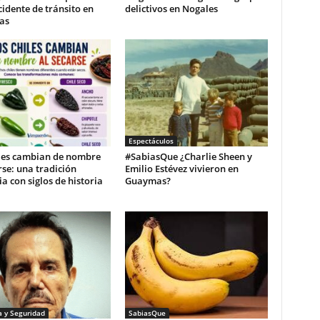
cidente de tránsito en
delictivos en Nogales
as
Espectáculos
iles cambian de nombre
#SabiasQue ¿Charlie Sheen y
rse: una tradición
Emilio Estévez vivieron en
ia con siglos de historia
Guaymas?
a y Seguridad
SabiasQue