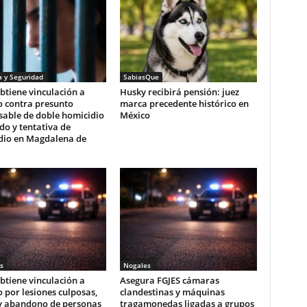
a y Seguridad
SabiasQue
btiene vinculación a
Husky recibirá pensión: juez
o contra presunto
marca precedente histórico en
sable de doble homicidio
México
ado y tentativa de
dio en Magdalena de
s
Nogales
btiene vinculación a
Asegura FGJES cámaras
 por lesiones culposas,
clandestinas y máquinas
y abandono de personas
tragamonedas ligadas a grupos