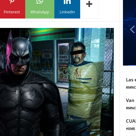
Pinterest
WhatsApp
Linkedin
Las 
RMNC
Van 
RMNC
CUA
HSME