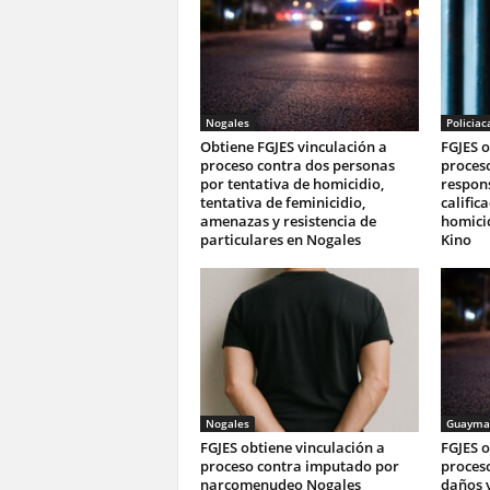
Nogales
Policiac
Obtiene FGJES vinculación a
FGJES o
proceso contra dos personas
proces
por tentativa de homicidio,
respon
tentativa de feminicidio,
calific
amenazas y resistencia de
homici
particulares en Nogales
Kino
Nogales
Guayma
FGJES obtiene vinculación a
FGJES o
proceso contra imputado por
proceso
narcomenudeo Nogales
daños 