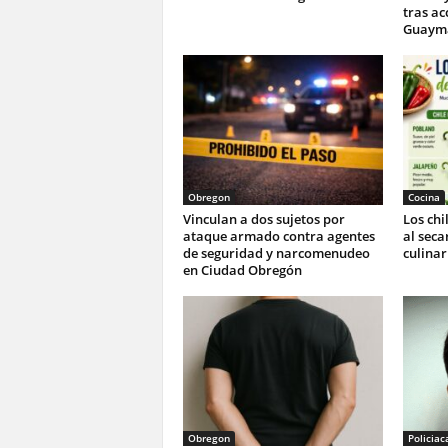
tras ac
Guaym
Obregon
Cocina
Vinculan a dos sujetos por
Los ch
ataque armado contra agentes
al seca
de seguridad y narcomenudeo
culinar
en Ciudad Obregón
Obregon
Policiac