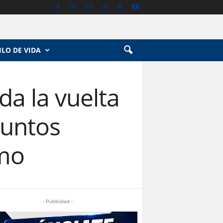
ILO DE VIDA
a la vuelta
suntos
imo
- Publicidad -