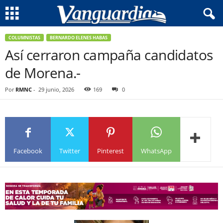
COLUMNISTAS
BERNARDO ELENES HABAS
Así cerraron campaña candidatos
de Morena.-
Por
RMNC
-
29 junio, 2026
169
0
Facebook
Twitter
Pinterest
WhatsApp