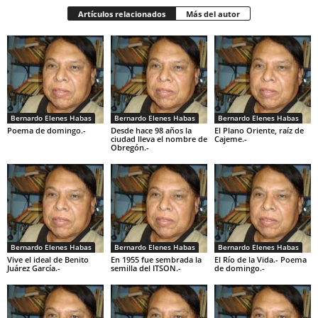
Artículos relacionados
Más del autor
Bernardo Elenes Habas
Bernardo Elenes Habas
Bernardo Elenes Habas
Poema de domingo.-
Desde hace 98 años la
El Plano Oriente, raíz de
ciudad lleva el nombre de
Cajeme.-
Obregón.-
Bernardo Elenes Habas
Bernardo Elenes Habas
Bernardo Elenes Habas
Vive el ideal de Benito
En 1955 fue sembrada la
El Río de la Vida.- Poema
Juárez García.-
semilla del ITSON.-
de domingo.-