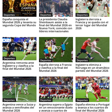
Deportes
Deportes
Deportes
España conquista el
La presidenta Claudia
Inglaterra derrota a
Mundial 2026 y levanta su
Sheinbaum asiste a la
Francia y se queda con el
segunda Copa del Mundo
final del Mundial 2026 en
tercer lugar del Mundial
Nueva York; coincide con
2026
líderes internacionales
Deportes
Deportes
Deportes
Argentina remonta ante
España derrota a Francia
Inglaterra elimina a
Inglaterra y clasifica a la
y clasifica a la final del
Noruega en un dramático
final del Mundial 2026
Mundial 2026
partido del Mundial 2026
Deportes
Deportes
Deportes
Argentina vence a Suiza y
Argentina supera a Egipto
España elimina a Portugal
avanza a semifinales del
en un emocionante duelo
y avanza a los cuartos de
Mundial 2026
y avanza a cuartos de
final del Mundial 2026