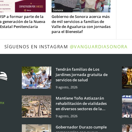
Sonora
USP a formar parte de la
Gobierno de Sonora acerca más
a generación de la Nueva
de mil servicios a familias de
 Estatal Penitenciaria
Valle de Agualurca con jornadas
para el Bienestaf
SÍGUENOS EN INSTAGRAM
@VANGUARDIASONORA
Tendrán familias de Los
Jardines jornada gratuita de
servicios de salud
9 agosto, 2026
Mantiene Toño Astiazarán
.mx
rehabilitación de vialidades
en diversos sectores de la...
9 agosto, 2026
Gobernador Durazo cumple