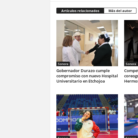
Artículos relacionados
Más del autor
Sonora
Sonora
Gobernador Durazo cumple
Compet
compromiso con nuevo Hospital
coreogr
Universitario en Etchojoa
Hermos
Sonora
Sonora