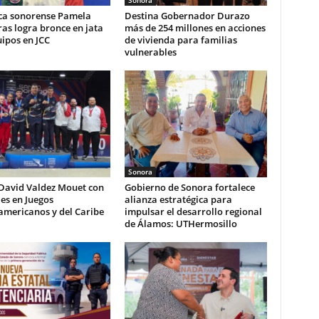
ca sonorense Pamela
Destina Gobernador Durazo
as logra bronce en jata
más de 254 millones en acciones
ipos en JCC
de vivienda para familias
vulnerables
Sonora
 David Valdez Mouet con
Gobierno de Sonora fortalece
es en Juegos
alianza estratégica para
americanos y del Caribe
impulsar el desarrollo regional
de Álamos: UTHermosillo