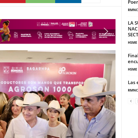
Poem
RMNC
LA S
NAC
SECT
HSME
Fina
encu
HSME
Las 
RMNC