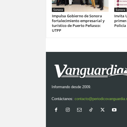
Sonora
Sonora
Impulsa Gobierno de Sonora
Invita 
fortalecimiento empresarial y
primer
turístico de Puerto Peñasco:
Policía
UTPP
Informando desde 2009.
Contáctanos:
contacto@periodicovanguardia