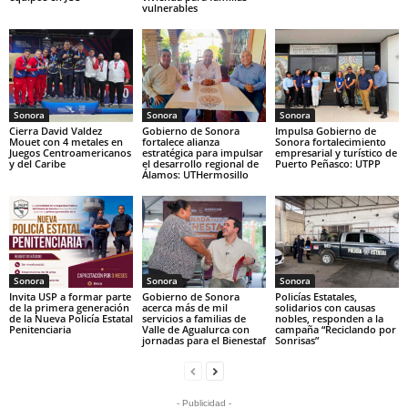
vulnerables
Sonora
Sonora
Sonora
Cierra David Valdez
Gobierno de Sonora
Impulsa Gobierno de
Mouet con 4 metales en
fortalece alianza
Sonora fortalecimiento
Juegos Centroamericanos
estratégica para impulsar
empresarial y turístico de
y del Caribe
el desarrollo regional de
Puerto Peñasco: UTPP
Álamos: UTHermosillo
Sonora
Sonora
Sonora
Invita USP a formar parte
Gobierno de Sonora
Policías Estatales,
de la primera generación
acerca más de mil
solidarios con causas
de la Nueva Policía Estatal
servicios a familias de
nobles, responden a la
Penitenciaria
Valle de Agualurca con
campaña “Reciclando por
jornadas para el Bienestaf
Sonrisas”
- Publicidad -