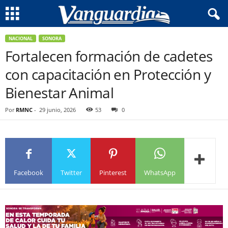
NACIONAL
SONORA
Fortalecen formación de cadetes
con capacitación en Protección y
Bienestar Animal
Por
RMNC
-
29 junio, 2026
53
0
Facebook
Twitter
Pinterest
WhatsApp