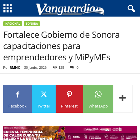
NACIONAL
SONORA
Fortalece Gobierno de Sonora
capacitaciones para
emprendedores y MiPyMEs
Por
RMNC
-
30 junio, 2026
128
0
Facebook
Twitter
Pinterest
WhatsApp