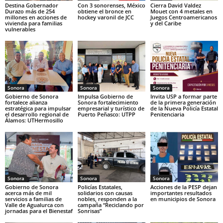
Destina Gobernador
Con 3 sonorenses, México
Cierra David Valdez
Durazo más de 254
obtiene el bronce en
Mouet con 4 metales en
millones en acciones de
hockey varonil de JCC
Juegos Centroamericanos
vivienda para familias
y del Caribe
vulnerables
Sonora
Sonora
Sonora
Gobierno de Sonora
Impulsa Gobierno de
Invita USP a formar parte
fortalece alianza
Sonora fortalecimiento
de la primera generación
estratégica para impulsar
empresarial y turístico de
de la Nueva Policía Estatal
el desarrollo regional de
Puerto Peñasco: UTPP
Penitenciaria
Álamos: UTHermosillo
Sonora
Sonora
Sonora
Gobierno de Sonora
Policías Estatales,
Acciones de la PESP dejan
acerca más de mil
solidarios con causas
importantes resultados
servicios a familias de
nobles, responden a la
en municipios de Sonora
Valle de Agualurca con
campaña “Reciclando por
jornadas para el Bienestaf
Sonrisas”