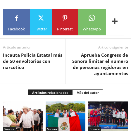
Facebook
Twitter
Pinterest
WhatsApp
Artículo anterior
Artículo siguiente
Incauta Policía Estatal más
Aprueba Congreso de
de 50 envoltorios con
Sonora limitar el número
narcótico
de personas regidoras en
ayuntamientos
Artículos relacionados
Más del autor
Sonora
Sonora
Sonora