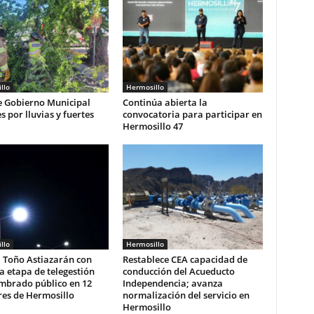
llo
Hermosillo
e Gobierno Municipal
Continúa abierta la
s por lluvias y fuertes
convocatoria para participar en
Hermosillo 47
llo
Hermosillo
 Toño Astiazarán con
Restablece CEA capacidad de
 etapa de telegestión
conducción del Acueducto
umbrado público en 12
Independencia; avanza
res de Hermosillo
normalización del servicio en
Hermosillo