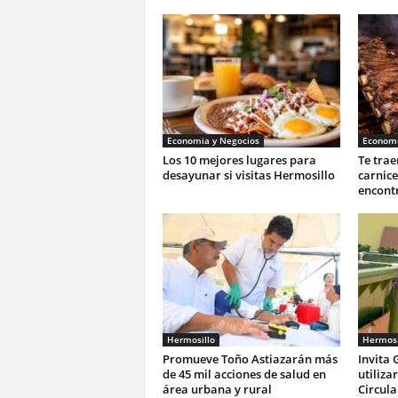
Economia y Negocios
Economi
Los 10 mejores lugares para
Te trae
desayunar si visitas Hermosillo
carnic
encontr
Hermosillo
Hermosi
Promueve Toño Astiazarán más
Invita 
de 45 mil acciones de salud en
utiliza
área urbana y rural
Circula