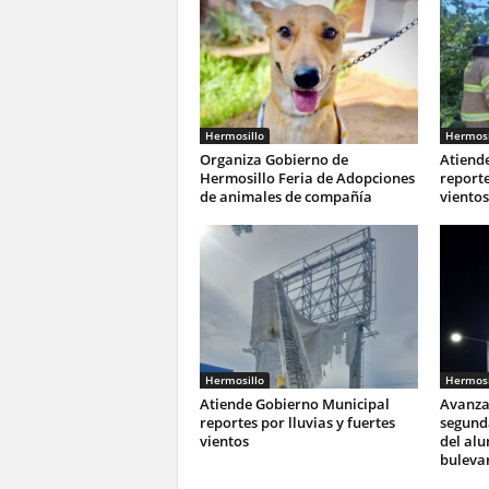
Hermosillo
Hermosi
Organiza Gobierno de
Atiend
Hermosillo Feria de Adopciones
reporte
de animales de compañía
vientos
Hermosillo
Hermosi
Atiende Gobierno Municipal
Avanza
reportes por lluvias y fuertes
segunda
vientos
del al
buleva