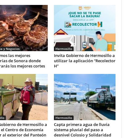
a y Negocios
Hermosillo
mos las mejores
Invita Gobierno de Hermosillo a
erías de Sonora donde
utilizar la aplicación “Recolector
arás los mejores cortes
H”
llo
Hermosillo
Gobierno de Hermosillo a
Capta primera agua de lluvia
r el Centro de Economía
sistema pluvial del paso a
r al exterior del Panteón
desnivel Colosio y Solidaridad