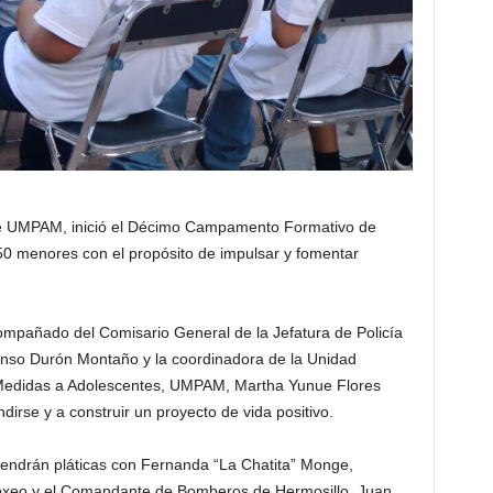
de UMPAM, inició el Décimo Campamento Formativo de
 50 menores con el propósito de impulsar y fomentar
ompañado del Comisario General de la Jefatura de Policía
lonso Durón Montaño y la coordinadora de la Unidad
 Medidas a Adolescentes, UMPAM, Martha Yunue Flores
irse y a construir un proyecto de vida positivo.
s tendrán pláticas con Fernanda “La Chatita” Monge,
oxeo y el Comandante de Bomberos de Hermosillo, Juan