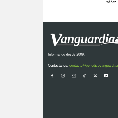
Yáñez
Informando desde 2009.
Contáctanos:
contacto@periodicovanguardia