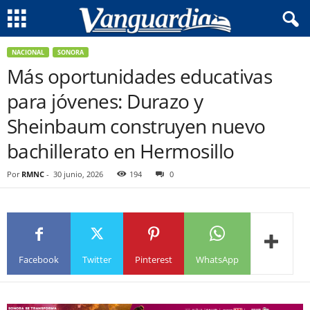
NACIONAL
SONORA
Más oportunidades educativas
para jóvenes: Durazo y
Sheinbaum construyen nuevo
bachillerato en Hermosillo
Por
RMNC
-
30 junio, 2026
194
0
Facebook
Twitter
Pinterest
WhatsApp