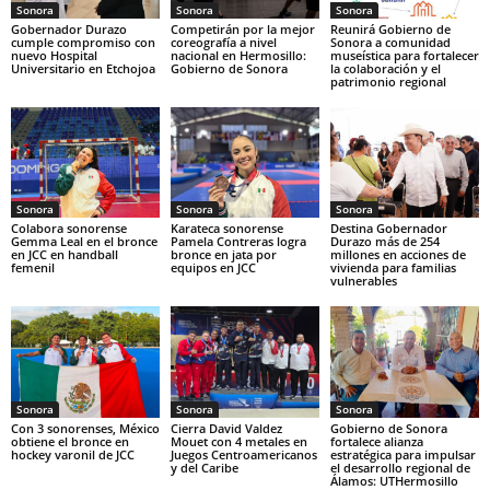
Sonora
Sonora
Sonora
Gobernador Durazo
Competirán por la mejor
Reunirá Gobierno de
cumple compromiso con
coreografía a nivel
Sonora a comunidad
nuevo Hospital
nacional en Hermosillo:
museística para fortalecer
Universitario en Etchojoa
Gobierno de Sonora
la colaboración y el
patrimonio regional
Sonora
Sonora
Sonora
Colabora sonorense
Karateca sonorense
Destina Gobernador
Gemma Leal en el bronce
Pamela Contreras logra
Durazo más de 254
en JCC en handball
bronce en jata por
millones en acciones de
femenil
equipos en JCC
vivienda para familias
vulnerables
Sonora
Sonora
Sonora
Con 3 sonorenses, México
Cierra David Valdez
Gobierno de Sonora
obtiene el bronce en
Mouet con 4 metales en
fortalece alianza
hockey varonil de JCC
Juegos Centroamericanos
estratégica para impulsar
y del Caribe
el desarrollo regional de
Álamos: UTHermosillo