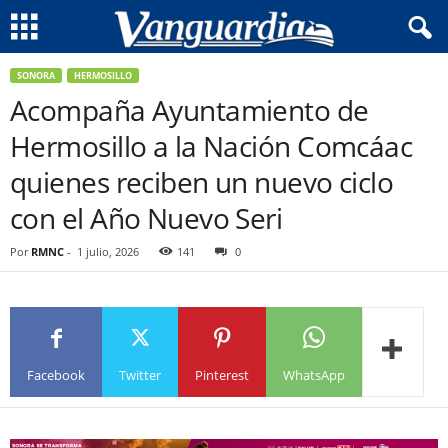
SONORA
HERMOSILLO
Acompaña Ayuntamiento de
Hermosillo a la Nación Comcáac
quienes reciben un nuevo ciclo
con el Año Nuevo Seri
Por
RMNC
-
1 julio, 2026
141
0
Facebook
Twitter
Pinterest
WhatsApp