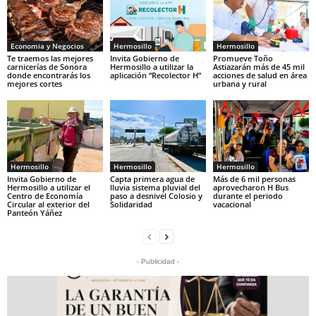
Economia y Negocios
Hermosillo
Hermosillo
Te traemos las mejores
Invita Gobierno de
Promueve Toño
carnicerías de Sonora
Hermosillo a utilizar la
Astiazarán más de 45 mil
donde encontrarás los
aplicación “Recolector H”
acciones de salud en área
mejores cortes
urbana y rural
Hermosillo
Hermosillo
Hermosillo
Invita Gobierno de
Capta primera agua de
Más de 6 mil personas
Hermosillo a utilizar el
lluvia sistema pluvial del
aprovecharon H Bus
Centro de Economía
paso a desnivel Colosio y
durante el periodo
Circular al exterior del
Solidaridad
vacacional
Panteón Yáñez
- Publicidad -