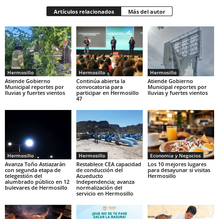
Artículos relacionados
Más del autor
Hermosillo
Hermosillo
Hermosillo
Atiende Gobierno
Continúa abierta la
Atiende Gobierno
Municipal reportes por
convocatoria para
Municipal reportes por
lluvias y fuertes vientos
participar en Hermosillo
lluvias y fuertes vientos
47
Hermosillo
Hermosillo
Economia y Negocios
Avanza Toño Astiazarán
Restablece CEA capacidad
Los 10 mejores lugares
con segunda etapa de
de conducción del
para desayunar si visitas
telegestión del
Acueducto
Hermosillo
alumbrado público en 12
Independencia; avanza
bulevares de Hermosillo
normalización del
servicio en Hermosillo