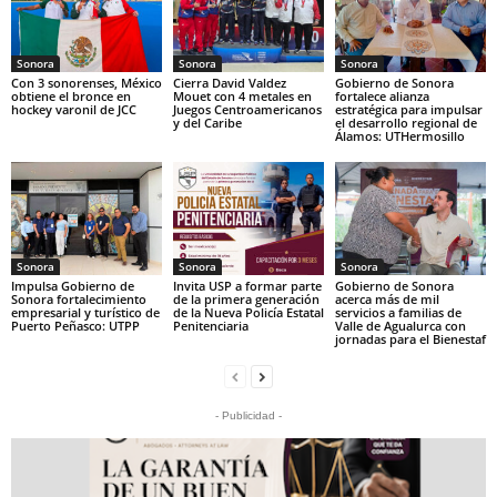
Sonora
Sonora
Sonora
Con 3 sonorenses, México
Cierra David Valdez
Gobierno de Sonora
obtiene el bronce en
Mouet con 4 metales en
fortalece alianza
hockey varonil de JCC
Juegos Centroamericanos
estratégica para impulsar
y del Caribe
el desarrollo regional de
Álamos: UTHermosillo
Sonora
Sonora
Sonora
Impulsa Gobierno de
Invita USP a formar parte
Gobierno de Sonora
Sonora fortalecimiento
de la primera generación
acerca más de mil
empresarial y turístico de
de la Nueva Policía Estatal
servicios a familias de
Puerto Peñasco: UTPP
Penitenciaria
Valle de Agualurca con
jornadas para el Bienestaf
- Publicidad -