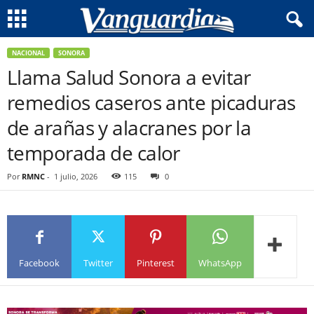
NACIONAL
SONORA
Llama Salud Sonora a evitar
remedios caseros ante picaduras
de arañas y alacranes por la
temporada de calor
Por
RMNC
-
1 julio, 2026
115
0
Facebook
Twitter
Pinterest
WhatsApp