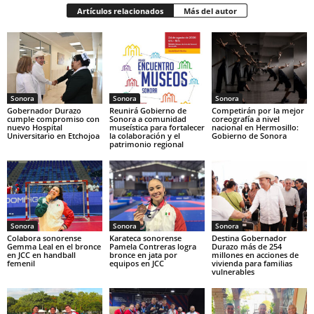
Artículos relacionados
Más del autor
Sonora
Sonora
Sonora
Gobernador Durazo
Reunirá Gobierno de
Competirán por la mejor
cumple compromiso con
Sonora a comunidad
coreografía a nivel
nuevo Hospital
museística para fortalecer
nacional en Hermosillo:
Universitario en Etchojoa
la colaboración y el
Gobierno de Sonora
patrimonio regional
Sonora
Sonora
Sonora
Colabora sonorense
Karateca sonorense
Destina Gobernador
Gemma Leal en el bronce
Pamela Contreras logra
Durazo más de 254
en JCC en handball
bronce en jata por
millones en acciones de
femenil
equipos en JCC
vivienda para familias
vulnerables