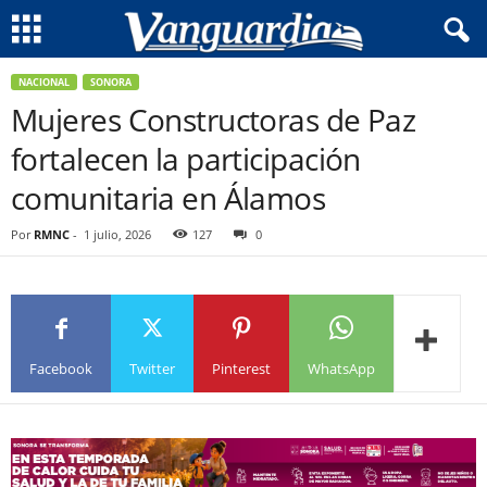
NACIONAL
SONORA
Mujeres Constructoras de Paz
fortalecen la participación
comunitaria en Álamos
Por
RMNC
-
1 julio, 2026
127
0
Facebook
Twitter
Pinterest
WhatsApp