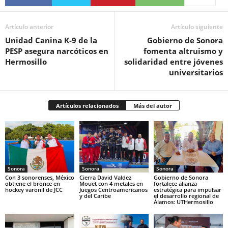
Artículo anterior
Artículo siguiente
Unidad Canina K-9 de la
Gobierno de Sonora
PESP asegura narcóticos en
fomenta altruismo y
Hermosillo
solidaridad entre jóvenes
universitarios
Artículos relacionados
Más del autor
Sonora
Sonora
Sonora
Con 3 sonorenses, México
Cierra David Valdez
Gobierno de Sonora
obtiene el bronce en
Mouet con 4 metales en
fortalece alianza
hockey varonil de JCC
Juegos Centroamericanos
estratégica para impulsar
y del Caribe
el desarrollo regional de
Álamos: UTHermosillo