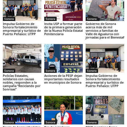
Sonora
Sonora
Sonora
Impulsa Gobierno de
Invita USP a formar parte
Gobierno de Sonora
Sonora fortalecimiento
de la primera generación
acerca más de mil
empresarial y turístico de
de la Nueva Policía Estatal
servicios a familias de
Puerto Peñasco: UTPP
Penitenciaria
Valle de Agualurca con
jornadas para el Bienestaf
Sonora
Sonora
Sonora
Policías Estatales,
Acciones de la PESP dejan
Impulsa Gobierno de
solidarios con causas
importantes resultados
Sonora fortalecimiento
nobles, responden a la
en municipios de Sonora
empresarial y turístico de
campaña “Reciclando por
Puerto Peñasco: UTPP
Sonrisas”
Sonora
Sonora
Sonora