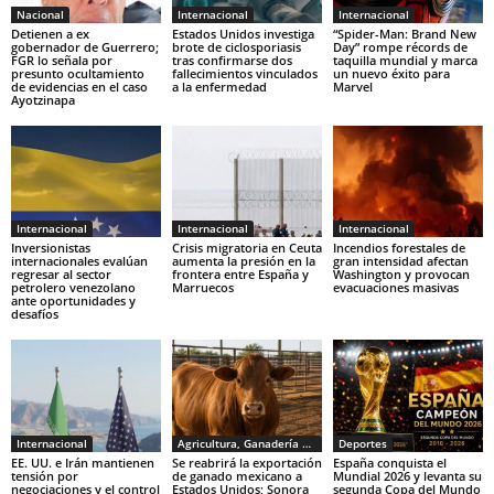
Nacional
Internacional
Internacional
Detienen a ex
Estados Unidos investiga
“Spider-Man: Brand New
gobernador de Guerrero;
brote de ciclosporiasis
Day” rompe récords de
FGR lo señala por
tras confirmarse dos
taquilla mundial y marca
presunto ocultamiento
fallecimientos vinculados
un nuevo éxito para
de evidencias en el caso
a la enfermedad
Marvel
Ayotzinapa
Internacional
Internacional
Internacional
Inversionistas
Crisis migratoria en Ceuta
Incendios forestales de
internacionales evalúan
aumenta la presión en la
gran intensidad afectan
regresar al sector
frontera entre España y
Washington y provocan
petrolero venezolano
Marruecos
evacuaciones masivas
ante oportunidades y
desafíos
Internacional
Agricultura, Ganadería y Pesca
Deportes
EE. UU. e Irán mantienen
Se reabrirá la exportación
España conquista el
tensión por
de ganado mexicano a
Mundial 2026 y levanta su
negociaciones y el control
Estados Unidos; Sonora
segunda Copa del Mundo