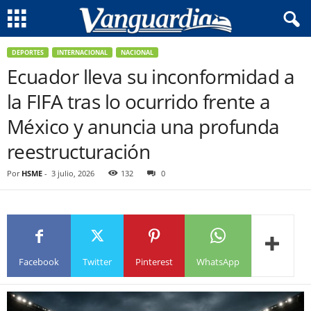
DEPORTES
INTERNACIONAL
NACIONAL
Ecuador lleva su inconformidad a
la FIFA tras lo ocurrido frente a
México y anuncia una profunda
reestructuración
Por
HSME
-
3 julio, 2026
132
0
Facebook
Twitter
Pinterest
WhatsApp