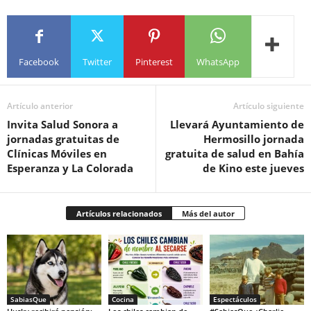
Facebook
Twitter
Pinterest
WhatsApp
Artículo anterior
Artículo siguiente
Invita Salud Sonora a
Llevará Ayuntamiento de
jornadas gratuitas de
Hermosillo jornada
Clínicas Móviles en
gratuita de salud en Bahía
Esperanza y La Colorada
de Kino este jueves
Artículos relacionados
Más del autor
SabiasQue
Cocina
Espectáculos