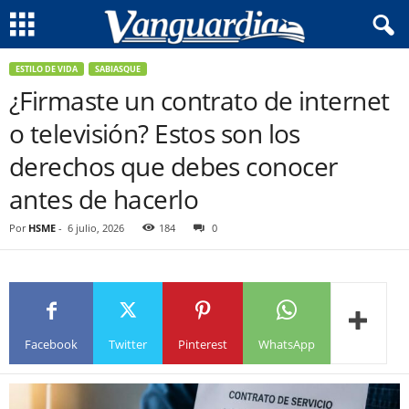
ESTILO DE VIDA
SABIASQUE
¿Firmaste un contrato de internet
o televisión? Estos son los
derechos que debes conocer
antes de hacerlo
Por
HSME
-
6 julio, 2026
184
0
Facebook
Twitter
Pinterest
WhatsApp