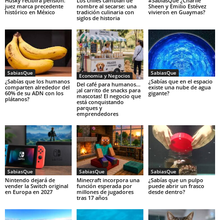
Husky recibirá pensión:
Los chiles cambian de
#SabiasQue ¿Charlie
juez marca precedente
nombre al secarse: una
Sheen y Emilio Estévez
histórico en México
tradición culinaria con
vivieron en Guaymas?
siglos de historia
SabiasQue
SabiasQue
Economia y Negocios
¿Sabías que los humanos
¿Sabías que en el espacio
Del café para humanos…
comparten alrededor del
existe una nube de agua
¡al carrito de snacks para
60% de su ADN con los
gigante?
mascotas! El negocio que
plátanos?
está conquistando
parques y
emprendedores
SabiasQue
SabiasQue
SabiasQue
Nintendo dejará de
Minecraft incorpora una
¿Sabías que un pulpo
vender la Switch original
función esperada por
puede abrir un frasco
en Europa en 2027
millones de jugadores
desde dentro?
tras 17 años