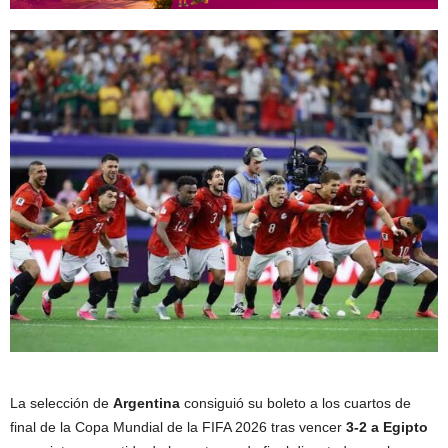
La selección de
Argentina
consiguió su boleto a los cuartos de
final de la Copa Mundial de la FIFA 2026 tras vencer
3-2 a Egipto