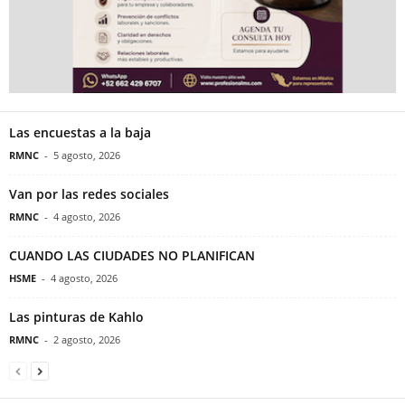
Las encuestas a la baja
RMNC
-
5 agosto, 2026
Van por las redes sociales
RMNC
-
4 agosto, 2026
CUANDO LAS CIUDADES NO PLANIFICAN
HSME
-
4 agosto, 2026
Las pinturas de Kahlo
RMNC
-
2 agosto, 2026