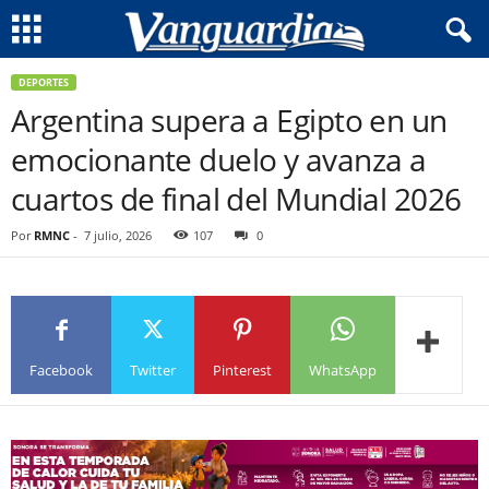
DEPORTES
Argentina supera a Egipto en un
emocionante duelo y avanza a
cuartos de final del Mundial 2026
Por
RMNC
-
7 julio, 2026
107
0
Facebook
Twitter
Pinterest
WhatsApp