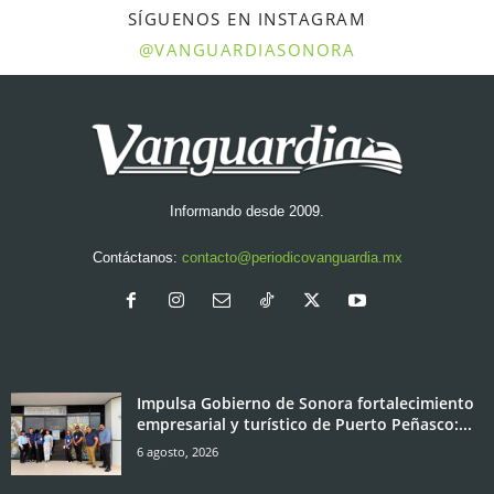
SÍGUENOS EN INSTAGRAM
@VANGUARDIASONORA
Informando desde 2009.
Contáctanos:
contacto@periodicovanguardia.mx
Impulsa Gobierno de Sonora fortalecimiento
empresarial y turístico de Puerto Peñasco:...
6 agosto, 2026