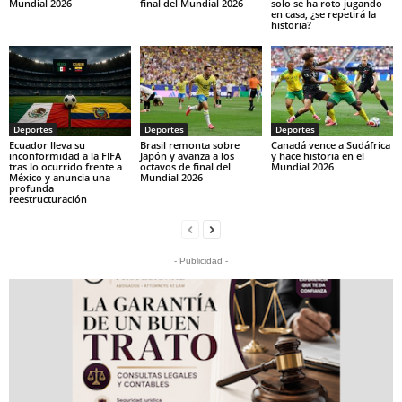
Mundial 2026
final del Mundial 2026
solo se ha roto jugando
en casa, ¿se repetirá la
historia?
Deportes
Deportes
Deportes
Ecuador lleva su
Brasil remonta sobre
Canadá vence a Sudáfrica
inconformidad a la FIFA
Japón y avanza a los
y hace historia en el
tras lo ocurrido frente a
octavos de final del
Mundial 2026
México y anuncia una
Mundial 2026
profunda
reestructuración
- Publicidad -