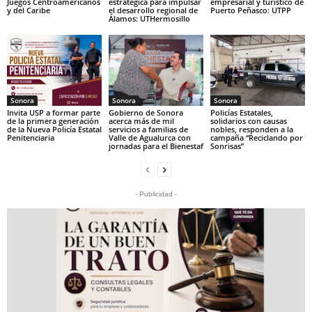
Juegos Centroamericanos
estratégica para impulsar
empresarial y turístico de
y del Caribe
el desarrollo regional de
Puerto Peñasco: UTPP
Álamos: UTHermosillo
Sonora
Sonora
Sonora
Invita USP a formar parte
Gobierno de Sonora
Policías Estatales,
de la primera generación
acerca más de mil
solidarios con causas
de la Nueva Policía Estatal
servicios a familias de
nobles, responden a la
Penitenciaria
Valle de Agualurca con
campaña “Reciclando por
jornadas para el Bienestaf
Sonrisas”
- Publicidad -