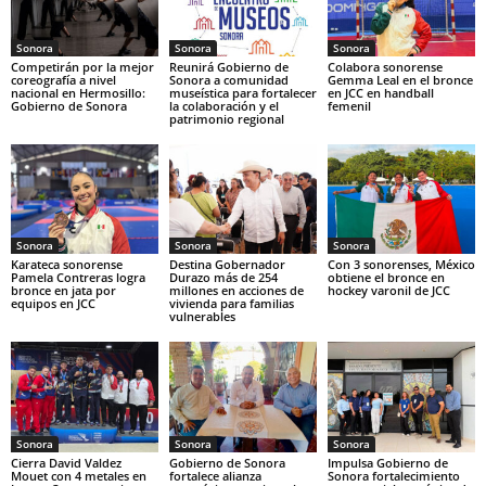
Sonora
Sonora
Sonora
Competirán por la mejor
Reunirá Gobierno de
Colabora sonorense
coreografía a nivel
Sonora a comunidad
Gemma Leal en el bronce
nacional en Hermosillo:
museística para fortalecer
en JCC en handball
Gobierno de Sonora
la colaboración y el
femenil
patrimonio regional
Sonora
Sonora
Sonora
Karateca sonorense
Destina Gobernador
Con 3 sonorenses, México
Pamela Contreras logra
Durazo más de 254
obtiene el bronce en
bronce en jata por
millones en acciones de
hockey varonil de JCC
equipos en JCC
vivienda para familias
vulnerables
Sonora
Sonora
Sonora
Cierra David Valdez
Gobierno de Sonora
Impulsa Gobierno de
Mouet con 4 metales en
fortalece alianza
Sonora fortalecimiento