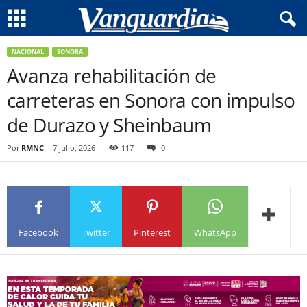
NACIONAL
SONORA
Avanza rehabilitación de
carreteras en Sonora con impulso
de Durazo y Sheinbaum
Por
RMNC
-
7 julio, 2026
117
0
Facebook
Twitter
Pinterest
WhatsApp