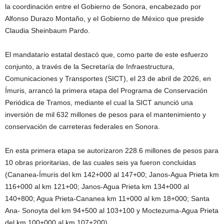
la coordinación entre el Gobierno de Sonora, encabezado por
Alfonso Durazo Montaño, y el Gobierno de México que preside
Claudia Sheinbaum Pardo.
El mandatario estatal destacó que, como parte de este esfuerzo
conjunto, a través de la Secretaría de Infraestructura,
Comunicaciones y Transportes (SICT), el 23 de abril de 2026, en
Ímuris, arrancó la primera etapa del Programa de Conservación
Periódica de Tramos, mediante el cual la SICT anunció una
inversión de mil 632 millones de pesos para el mantenimiento y
conservación de carreteras federales en Sonora.
En esta primera etapa se autorizaron 228.6 millones de pesos para
10 obras prioritarias, de las cuales seis ya fueron concluidas
(Cananea-Ímuris del km 142+000 al 147+00; Janos-Agua Prieta km
116+000 al km 121+00; Janos-Agua Prieta km 134+000 al
140+800; Agua Prieta-Cananea km 11+000 al km 18+000; Santa
Ana- Sonoyta del km 94+500 al 103+100 y Moctezuma-Agua Prieta
del km 100+000 al km 107+200).