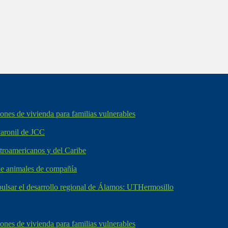
nes de vivienda para familias vulnerables
varonil de JCC
troamericanos y del Caribe
de animales de compañía
mpulsar el desarrollo regional de Álamos: UTHermosillo
nes de vivienda para familias vulnerables