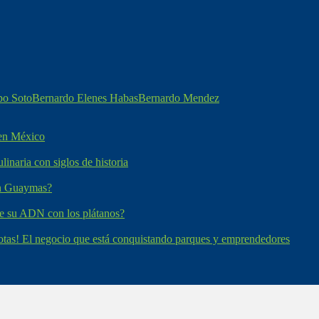
po Soto
Bernardo Elenes Habas
Bernardo Mendez
 en México
inaria con siglos de historia
en Guaymas?
e su ADN con los plátanos?
otas! El negocio que está conquistando parques y emprendedores