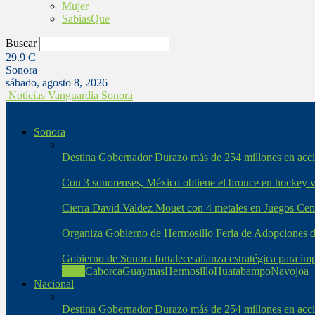
Mujer
SabiasQue
Buscar
29.9
C
Sonora
sábado, agosto 8, 2026
Noticias Vanguardia Sonora
Sonora
Destina Gobernador Durazo más de 254 millones en accio
Con 3 sonorenses, México obtiene el bronce en hockey 
Cierra David Valdez Mouet con 4 metales en Juegos Cen
Organiza Gobierno de Hermosillo Feria de Adopciones 
Gobierno de Sonora fortalece alianza estratégica para i
Todo
Caborca
Guaymas
Hermosillo
Huatabampo
Navojoa
Nacional
Destina Gobernador Durazo más de 254 millones en accio