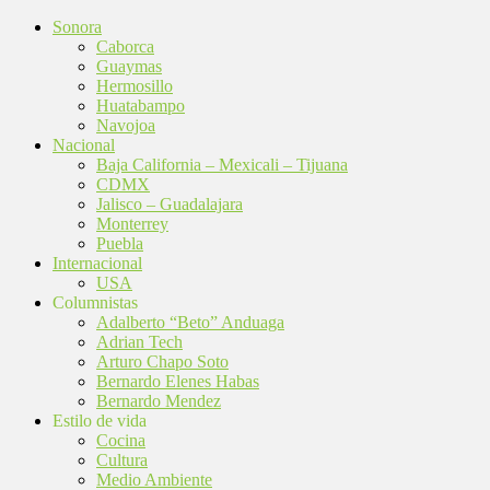
Sonora
Caborca
Guaymas
Hermosillo
Huatabampo
Navojoa
Nacional
Baja California – Mexicali – Tijuana
CDMX
Jalisco – Guadalajara
Monterrey
Puebla
Internacional
USA
Columnistas
Adalberto “Beto” Anduaga
Adrian Tech
Arturo Chapo Soto
Bernardo Elenes Habas
Bernardo Mendez
Estilo de vida
Cocina
Cultura
Medio Ambiente