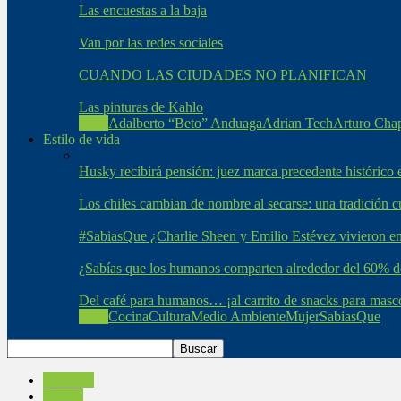
Las encuestas a la baja
Van por las redes sociales
CUANDO LAS CIUDADES NO PLANIFICAN
Las pinturas de Kahlo
Todo
Adalberto “Beto” Anduaga
Adrian Tech
Arturo Cha
Estilo de vida
Husky recibirá pensión: juez marca precedente histórico
Los chiles cambian de nombre al secarse: una tradición cul
#SabiasQue ¿Charlie Sheen y Emilio Estévez vivieron 
¿Sabías que los humanos comparten alrededor del 60% d
Del café para humanos… ¡al carrito de snacks para masc
Todo
Cocina
Cultura
Medio Ambiente
Mujer
SabiasQue
Nacional
Sonora