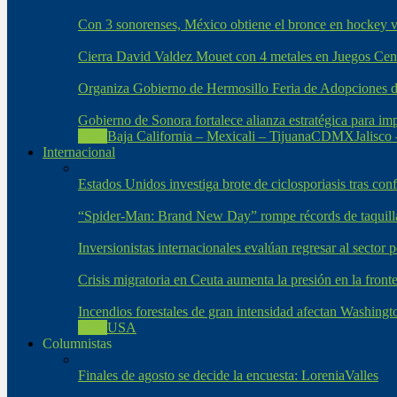
Con 3 sonorenses, México obtiene el bronce en hockey 
Cierra David Valdez Mouet con 4 metales en Juegos Cen
Organiza Gobierno de Hermosillo Feria de Adopciones 
Gobierno de Sonora fortalece alianza estratégica para i
Todo
Baja California – Mexicali – Tijuana
CDMX
Jalisco
Internacional
Estados Unidos investiga brote de ciclosporiasis tras con
“Spider-Man: Brand New Day” rompe récords de taquilla
Inversionistas internacionales evalúan regresar al sector
Crisis migratoria en Ceuta aumenta la presión en la fron
Incendios forestales de gran intensidad afectan Washing
Todo
USA
Columnistas
Finales de agosto se decide la encuesta: LoreniaValles