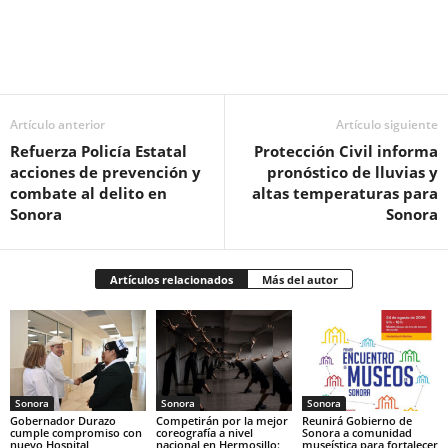
Facebook
Twitter
Pinterest
WhatsApp
Artículo anterior
Artículo siguiente
Refuerza Policía Estatal
Protección Civil informa
acciones de prevención y
pronóstico de lluvias y
combate al delito en
altas temperaturas para
Sonora
Sonora
Artículos relacionados
Más del autor
Sonora
Sonora
Sonora
Gobernador Durazo
Competirán por la mejor
Reunirá Gobierno de
cumple compromiso con
coreografía a nivel
Sonora a comunidad
nuevo Hospital
nacional en Hermosillo:
museística para fortalecer