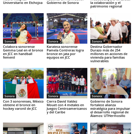
Universitario en Etchojoa
Gobierno de Sonora
la colaboración y el
patrimonio regional
Sonora
Sonora
Sonora
Colabora sonorense
Karateca sonorense
Destina Gobernador
Gemma Leal en el bronce
Pamela Contreras logra
Durazo más de 254
en JCC en handball
bronce en jata por
millones en acciones de
femenil
equipos en JCC
vivienda para familias
vulnerables
Sonora
Sonora
Sonora
Con 3 sonorenses, México
Cierra David Valdez
Gobierno de Sonora
obtiene el bronce en
Mouet con 4 metales en
fortalece alianza
hockey varonil de JCC
Juegos Centroamericanos
estratégica para impulsar
y del Caribe
el desarrollo regional de
Álamos: UTHermosillo