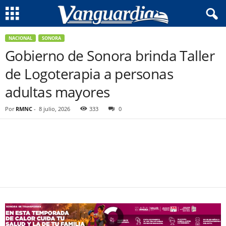
NACIONAL
SONORA
Gobierno de Sonora brinda Taller
de Logoterapia a personas
adultas mayores
Por
RMNC
-
8 julio, 2026
333
0
Facebook
Twitter
Pinterest
WhatsApp