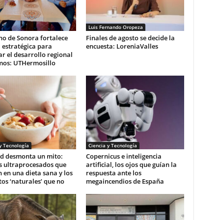
Luis Fernando Oropeza
no de Sonora fortalece
Finales de agosto se decide la
 estratégica para
encuesta: LoreniaValles
r el desarrollo regional
mos: UTHermosillo
y Tecnología
Ciencia y Tecnología
d desmonta un mito:
Copernicus e inteligencia
s ultraprocesados que
artificial, los ojos que guían la
 en una dieta sana y los
respuesta ante los
os ‘naturales’ que no
megaincendios de España