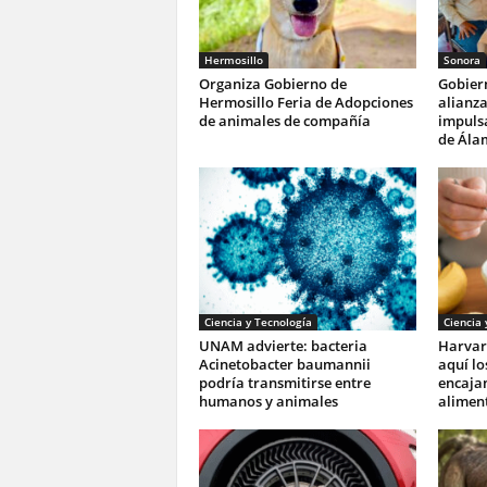
Hermosillo
Sonora
Organiza Gobierno de
Gobier
Hermosillo Feria de Adopciones
alianza
de animales de compañía
impulsa
de Ála
Ciencia y Tecnología
Ciencia 
UNAM advierte: bacteria
Harvar
Acinetobacter baumannii
aquí lo
podría transmitirse entre
encajan
humanos y animales
aliment