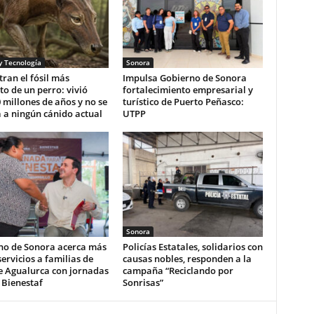
y Tecnología
Sonora
ran el fósil más
Impulsa Gobierno de Sonora
o de un perro: vivió
fortalecimiento empresarial y
 millones de años y no se
turístico de Puerto Peñasco:
 a ningún cánido actual
UTPP
Sonora
no de Sonora acerca más
Policías Estatales, solidarios con
servicios a familias de
causas nobles, responden a la
e Agualurca con jornadas
campaña “Reciclando por
 Bienestaf
Sonrisas”