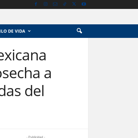
ILO DE VIDA
exicana
osecha a
das del
- Publicidad -