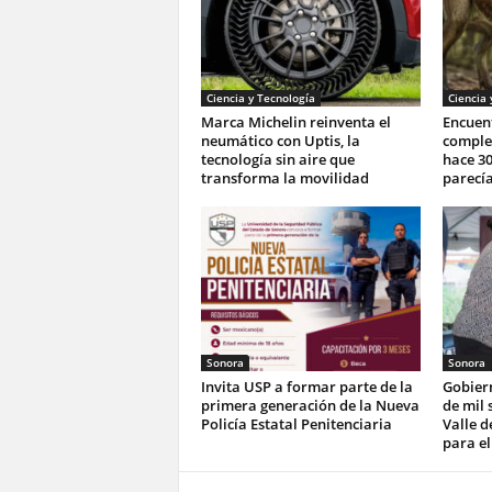
Ciencia y Tecnología
Ciencia 
Marca Michelin reinventa el
Encuent
neumático con Uptis, la
complet
tecnología sin aire que
hace 30
transforma la movilidad
parecía
Sonora
Sonora
Invita USP a formar parte de la
Gobier
primera generación de la Nueva
de mil 
Policía Estatal Penitenciaria
Valle d
para el