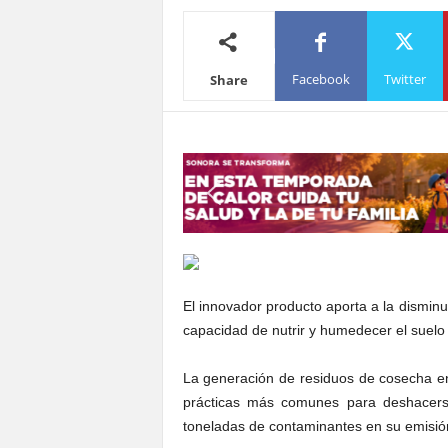
S
o
n
Facebook
Twitter
Share
o
r
a
El innovador producto aporta a la dismin
capacidad de nutrir y humedecer el suelo
La generación de residuos de cosecha 
prácticas más comunes para deshacers
toneladas de contaminantes en su emisión