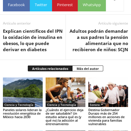
Facebook
Twitter
Pinterest
WhatsApp
Artículo anterior
Artículo siguiente
Explican científicos del IPN
Adultos podrán demandar
la oxidación de insulina en
a sus padres la pensión
obesos, lo que puede
alimentaria que no
derivar en diabetes
recibieron de niños: SCJN
Artículos relacionados
Más del autor
Ciencia y Tecnología
Ciencia y Tecnología
Sonora
Paneles solares lideran la
¿Cuándo el ejercicio deja
Destina Gobernador
revolución energética de
de ser saludable? Un
Durazo más de 254
México hacia 2030
estudio aclara qué es (y
millones en acciones de
qué no) la adicción al
vivienda para familias
entrenamiento
vulnerables