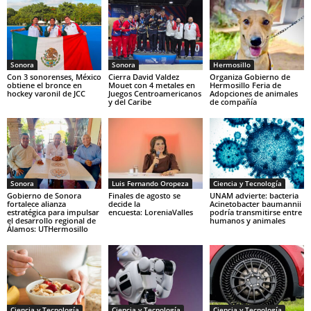
Sonora
Sonora
Hermosillo
Con 3 sonorenses, México
Cierra David Valdez
Organiza Gobierno de
obtiene el bronce en
Mouet con 4 metales en
Hermosillo Feria de
hockey varonil de JCC
Juegos Centroamericanos
Adopciones de animales
y del Caribe
de compañía
Sonora
Luis Fernando Oropeza
Ciencia y Tecnología
Gobierno de Sonora
Finales de agosto se
UNAM advierte: bacteria
fortalece alianza
decide la
Acinetobacter baumannii
estratégica para impulsar
encuesta: LoreniaValles
podría transmitirse entre
el desarrollo regional de
humanos y animales
Álamos: UTHermosillo
Ciencia y Tecnología
Ciencia y Tecnología
Ciencia y Tecnología