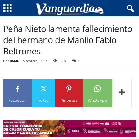
Peña Nieto lamenta fallecimiento
del hermano de Manlio Fabio
Beltrones
Por
HSME
-
5 febrero, 2017
1529
0
Facebook
Twitter
Pinterest
WhatsApp