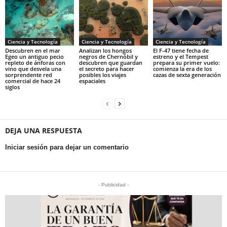
Ciencia y Tecnología
Ciencia y Tecnología
Ciencia y Tecnología
Descubren en el mar
Analizan los hongos
El F-47 tiene fecha de
Egeo un antiguo pecio
negros de Chernóbil y
estreno y el Tempest
repleto de ánforas con
descubren que guardan
prepara su primer vuelo:
vino que desvela una
el secreto para hacer
comienza la era de los
sorprendente red
posibles los viajes
cazas de sexta generación
comercial de hace 24
espaciales
siglos
DEJA UNA RESPUESTA
Iniciar sesión para dejar un comentario
- Publicidad -