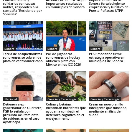
solidarios con causas
importantes resultados
Sonora fortalecimiento
nobles, responden a la
en municipios de Sonora
empresarial y turístico de
campaña “Reciclando por
Puerto Peñasco: UTPP
Sonrisas”
Sonora
Sonora
Sonora
Tercia de basquetbolistas
Par de jugadoras
PESP mantiene firme
sonorenses se cubren de
sonorenses de hockey
estrategia operativa en
plata en centroamericano
obtienen plata con
municipios de Sonora
México en los JCC 2026
Nacional
Ciencia y Tecnología
Ciencia y Tecnología
Detienen a ex
Colina y betaína:
Crean un nuevo anillo
gobernador de Guerrero;
identifican nutrientes que
inteligente que funciona
FGR lo señala por
ayudan a combatir el
mediante análisis de
presunto ocultamiento
deterioro cognitivo en el
sudor
de evidencias en el caso
envejecimiento
Ayotzinapa