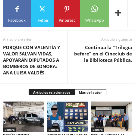
Facebook
Twitter
Pinterest
WhatsApp
Artículo anterior
Artículo siguiente
PORQUE CON VALENTÍA Y
Continúa la “Trilogía
VALOR SALVAN VIDAS,
before” en el Cineclub de
APOYARÁN DIPUTADOS A
la Biblioteca Pública.
BOMBEROS DE SONORA:
ANA LUISA VALDÉS
Artículos relacionados
Más del autor
Sonora
Sonora
Sonora
Policías Estatales,
Acciones de la PESP dejan
Impulsa Gobierno de