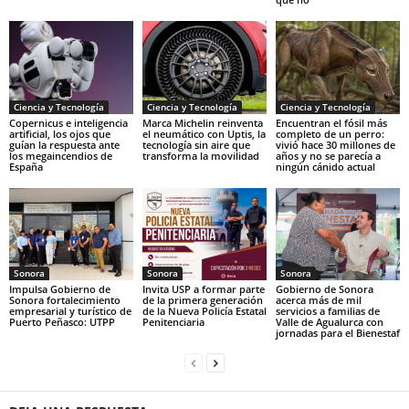
Ciencia y Tecnología
Ciencia y Tecnología
Ciencia y Tecnología
Copernicus e inteligencia
Marca Michelin reinventa
Encuentran el fósil más
artificial, los ojos que
el neumático con Uptis, la
completo de un perro:
guían la respuesta ante
tecnología sin aire que
vivió hace 30 millones de
los megaincendios de
transforma la movilidad
años y no se parecía a
España
ningún cánido actual
Sonora
Sonora
Sonora
Impulsa Gobierno de
Invita USP a formar parte
Gobierno de Sonora
Sonora fortalecimiento
de la primera generación
acerca más de mil
empresarial y turístico de
de la Nueva Policía Estatal
servicios a familias de
Puerto Peñasco: UTPP
Penitenciaria
Valle de Agualurca con
jornadas para el Bienestaf