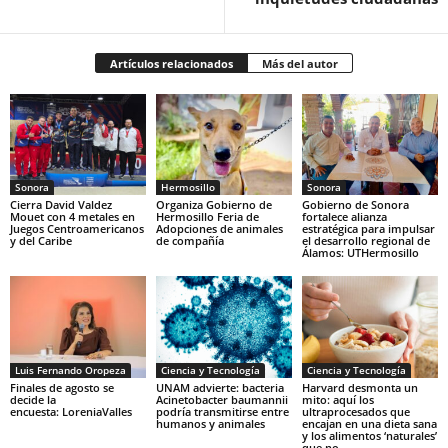
Artículos relacionados
Más del autor
Sonora
Hermosillo
Sonora
Cierra David Valdez
Organiza Gobierno de
Gobierno de Sonora
Mouet con 4 metales en
Hermosillo Feria de
fortalece alianza
Juegos Centroamericanos
Adopciones de animales
estratégica para impulsar
y del Caribe
de compañía
el desarrollo regional de
Álamos: UTHermosillo
Luis Fernando Oropeza
Ciencia y Tecnología
Ciencia y Tecnología
Finales de agosto se
UNAM advierte: bacteria
Harvard desmonta un
decide la
Acinetobacter baumannii
mito: aquí los
encuesta: LoreniaValles
podría transmitirse entre
ultraprocesados que
humanos y animales
encajan en una dieta sana
y los alimentos ‘naturales’
que no