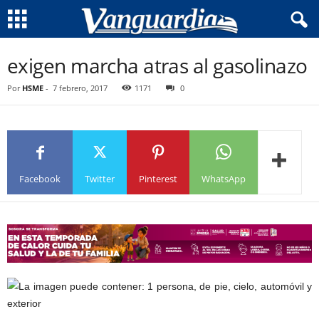
exigen marcha atras al gasolinazo
Por
HSME
-
7 febrero, 2017
1171
0
Facebook
Twitter
Pinterest
WhatsApp