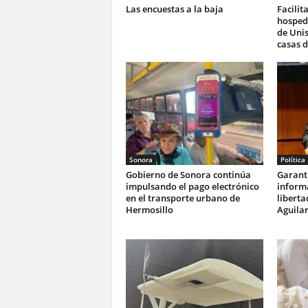
Las encuestas a la baja
Facilit
hosped
de Unis
casas d
Sonora
Política
Gobierno de Sonora continúa
Garanti
impulsando el pago electrónico
informa
en el transporte urbano de
liberta
Hermosillo
Aguila