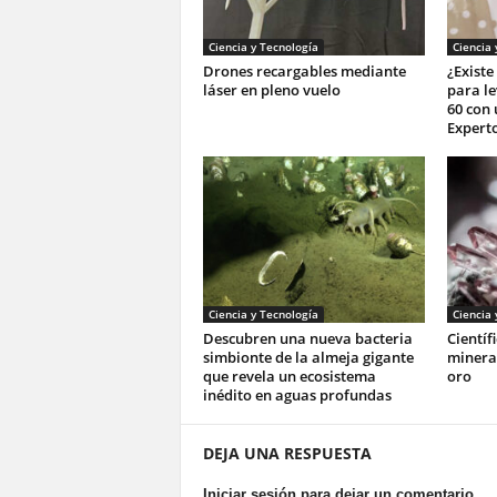
Ciencia y Tecnología
Ciencia 
Drones recargables mediante
¿Exist
láser en pleno vuelo
para le
60 con
Expert
Ciencia y Tecnología
Ciencia 
Descubren una nueva bacteria
Científ
simbionte de la almeja gigante
mineral
que revela un ecosistema
oro
inédito en aguas profundas
DEJA UNA RESPUESTA
Iniciar sesión para dejar un comentario