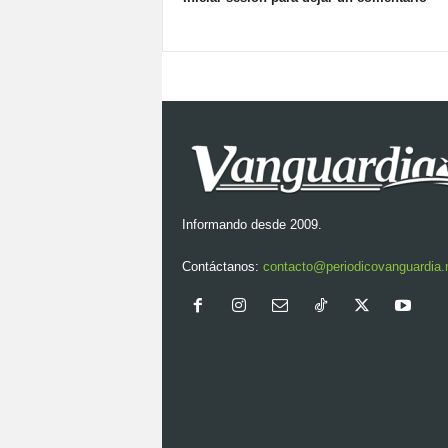
Informando desde 2009.
Contáctanos:
contacto@periodicovanguardia