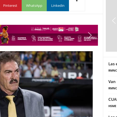
Pinterest
WhatsApp
Linkedin
Las 
RMNC
Van 
RMNC
CUA
HSME