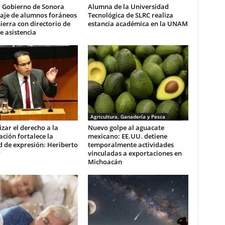
a Gobierno de Sonora
Alumna de la Universidad
aje de alumnos foráneos
Tecnológica de SLRC realiza
ierra con directorio de
estancia académica en la UNAM
e asistencia
Agricultura, Ganadería y Pesca
zar el derecho a la
Nuevo golpe al aguacate
ción fortalece la
mexicano: EE.UU. detiene
d de expresión: Heriberto
temporalmente actividades
r
vinculadas a exportaciones en
Michoacán