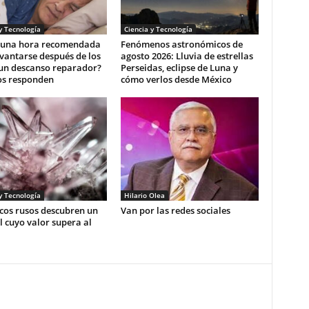
y Tecnología
Ciencia y Tecnología
e una hora recomendada
Fenómenos astronómicos de
vantarse después de los
agosto 2026: Lluvia de estrellas
 un descanso reparador?
Perseidas, eclipse de Luna y
os responden
cómo verlos desde México
y Tecnología
Hilario Olea
icos rusos descubren un
Van por las redes sociales
 cuyo valor supera al