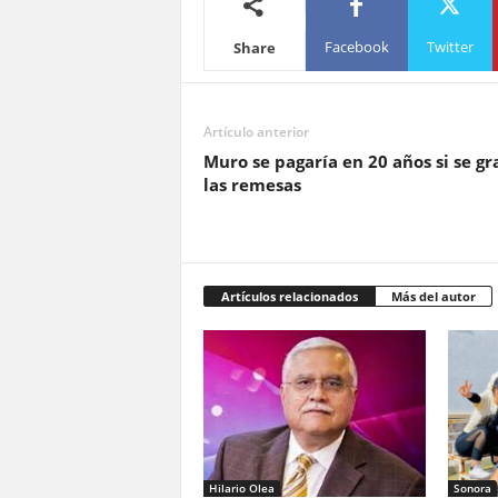
Facebook
Twitter
Share
Artículo anterior
Muro se pagaría en 20 años si se g
las remesas
Artículos relacionados
Más del autor
Hilario Olea
Sonora