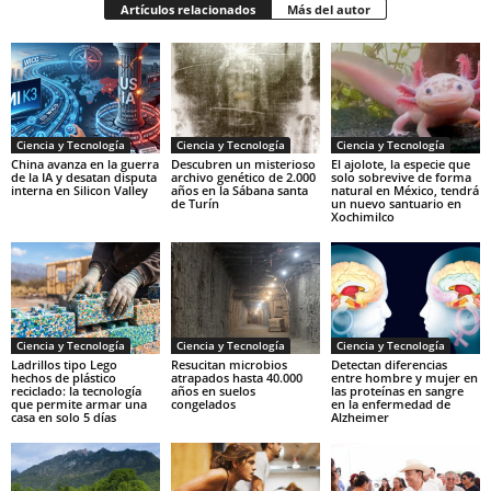
Artículos relacionados
Más del autor
Ciencia y Tecnología
Ciencia y Tecnología
Ciencia y Tecnología
China avanza en la guerra
Descubren un misterioso
El ajolote, la especie que
de la IA y desatan disputa
archivo genético de 2.000
solo sobrevive de forma
interna en Silicon Valley
años en la Sábana santa
natural en México, tendrá
de Turín
un nuevo santuario en
Xochimilco
Ciencia y Tecnología
Ciencia y Tecnología
Ciencia y Tecnología
Ladrillos tipo Lego
Resucitan microbios
Detectan diferencias
hechos de plástico
atrapados hasta 40.000
entre hombre y mujer en
reciclado: la tecnología
años en suelos
las proteínas en sangre
que permite armar una
congelados
en la enfermedad de
casa en solo 5 días
Alzheimer