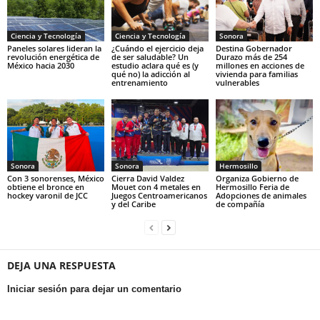
Ciencia y Tecnología
Ciencia y Tecnología
Sonora
Paneles solares lideran la
¿Cuándo el ejercicio deja
Destina Gobernador
revolución energética de
de ser saludable? Un
Durazo más de 254
México hacia 2030
estudio aclara qué es (y
millones en acciones de
qué no) la adicción al
vivienda para familias
entrenamiento
vulnerables
Sonora
Sonora
Hermosillo
Con 3 sonorenses, México
Cierra David Valdez
Organiza Gobierno de
obtiene el bronce en
Mouet con 4 metales en
Hermosillo Feria de
hockey varonil de JCC
Juegos Centroamericanos
Adopciones de animales
y del Caribe
de compañía
DEJA UNA RESPUESTA
Iniciar sesión para dejar un comentario