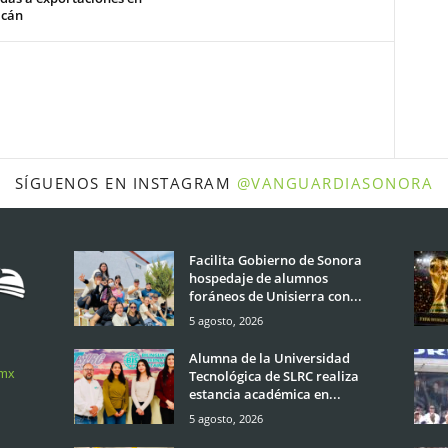
cán
SÍGUENOS EN INSTAGRAM
@VANGUARDIASONORA
Facilita Gobierno de Sonora
hospedaje de alumnos
foráneos de Unisierra con...
5 agosto, 2026
Alumna de la Universidad
.mx
Tecnológica de SLRC realiza
estancia académica en...
5 agosto, 2026