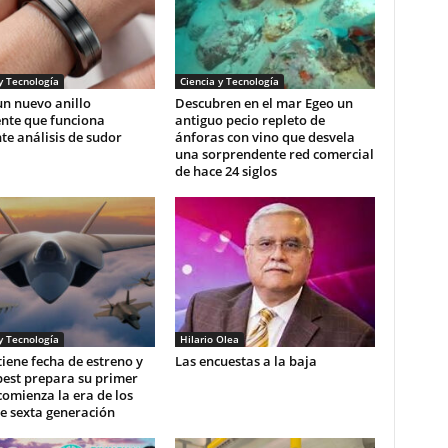
y Tecnología
Ciencia y Tecnología
n nuevo anillo
Descubren en el mar Egeo un
ente que funciona
antiguo pecio repleto de
e análisis de sudor
ánforas con vino que desvela
una sorprendente red comercial
de hace 24 siglos
y Tecnología
Hilario Olea
 tiene fecha de estreno y
Las encuestas a la baja
pest prepara su primer
comienza la era de los
e sexta generación