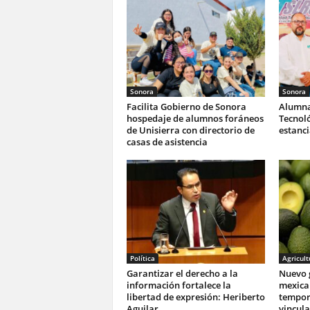
Sonora
Sonora
Facilita Gobierno de Sonora
Alumna
hospedaje de alumnos foráneos
Tecnoló
de Unisierra con directorio de
estanc
casas de asistencia
Política
Agricult
Garantizar el derecho a la
Nuevo 
información fortalece la
mexica
libertad de expresión: Heriberto
tempor
Aguilar
vincula