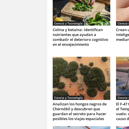
Ciencia y Tecnología
Ciencia 
Colina y betaína: identifican
Crean u
nutrientes que ayudan a
intelig
combatir el deterioro cognitivo
mediant
en el envejecimiento
Ciencia y Tecnología
Ciencia 
Analizan los hongos negros de
El F-47
Chernóbil y descubren que
el Tem
guardan el secreto para hacer
vuelo: 
posibles los viajes espaciales
cazas d