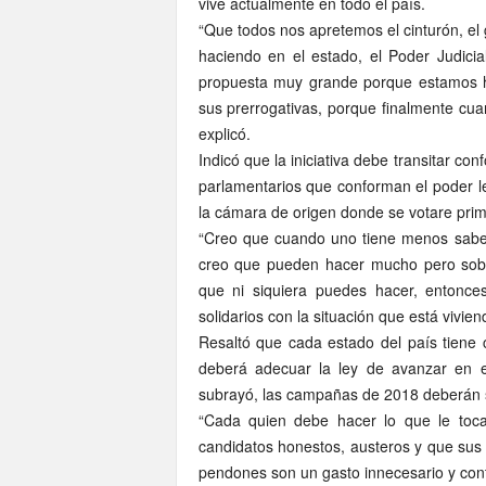
vive actualmente en todo el país.
“Que todos nos apretemos el cinturón, el g
haciendo en el estado, el Poder Judicial
propuesta muy grande porque estamos h
sus prerrogativas, porque finalmente cu
explicó.
Indicó que la iniciativa debe transitar c
parlamentarios que conforman el poder le
la cámara de origen donde se votare prime
“Creo que cuando uno tiene menos sabes
creo que pueden hacer mucho pero sob
que ni siquiera puedes hacer, entonce
solidarios con la situación que está viviend
Resaltó que cada estado del país tiene 
deberá adecuar la ley de avanzar en el
subrayó, las campañas de 2018 deberán 
“Cada quien debe hacer lo que le toc
candidatos honestos, austeros y que sus
pendones son un gasto innecesario y cont