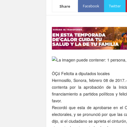
S
Facebook
Twitter
Share
o
n
o
r
a
ÔÇó Felicita a diputados locales
Hermosillo, Sonora, febrero 08 de 2017.
contenta por la aprobación de la Ini
financiamiento a partidos políticos y fel
favor.
Recordó que esta de aprobarse en el 
electorales, y se pronunció por que las 
dijo, si el ciudadano se aprieta el cinturó