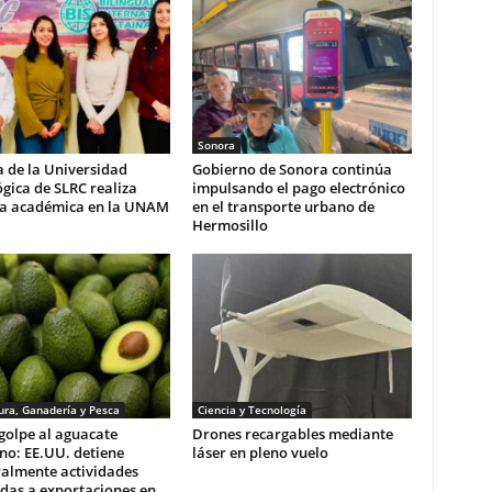
Sonora
 de la Universidad
Gobierno de Sonora continúa
gica de SLRC realiza
impulsando el pago electrónico
ia académica en la UNAM
en el transporte urbano de
Hermosillo
ura, Ganadería y Pesca
Ciencia y Tecnología
golpe al aguacate
Drones recargables mediante
no: EE.UU. detiene
láser en pleno vuelo
almente actividades
das a exportaciones en