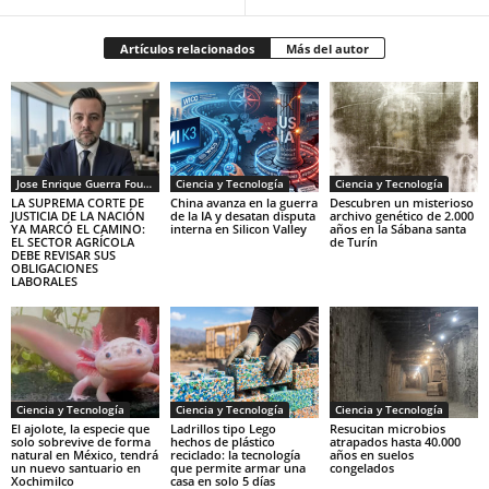
Artículos relacionados
Más del autor
Jose Enrique Guerra Fourcade
Ciencia y Tecnología
Ciencia y Tecnología
LA SUPREMA CORTE DE
China avanza en la guerra
Descubren un misterioso
JUSTICIA DE LA NACIÓN
de la IA y desatan disputa
archivo genético de 2.000
YA MARCÓ EL CAMINO:
interna en Silicon Valley
años en la Sábana santa
EL SECTOR AGRÍCOLA
de Turín
DEBE REVISAR SUS
OBLIGACIONES
LABORALES
Ciencia y Tecnología
Ciencia y Tecnología
Ciencia y Tecnología
El ajolote, la especie que
Ladrillos tipo Lego
Resucitan microbios
solo sobrevive de forma
hechos de plástico
atrapados hasta 40.000
natural en México, tendrá
reciclado: la tecnología
años en suelos
un nuevo santuario en
que permite armar una
congelados
Xochimilco
casa en solo 5 días