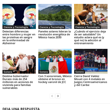
Ciencia y Tecnología
Ciencia y Tecnología
Ciencia y Tecnología
Detectan diferencias
Paneles solares lideran la
¿Cuándo el ejercicio deja
entre hombre y mujer en
revolución energética de
de ser saludable? Un
las proteínas en sangre
México hacia 2030
estudio aclara qué es (y
en la enfermedad de
qué no) la adicción al
Alzheimer
entrenamiento
Sonora
Sonora
Sonora
Destina Gobernador
Con 3 sonorenses, México
Cierra David Valdez
Durazo más de 254
obtiene el bronce en
Mouet con 4 metales en
millones en acciones de
hockey varonil de JCC
Juegos Centroamericanos
vivienda para familias
y del Caribe
vulnerables
DEJA UNA RESPUESTA