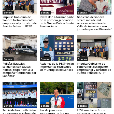
Sonora
Sonora
Sonora
Impulsa Gobierno de
Invita USP a formar parte
Gobierno de Sonora
Sonora fortalecimiento
de la primera generación
acerca más de mil
empresarial y turístico de
de la Nueva Policía Estatal
servicios a familias de
Puerto Peñasco: UTPP
Penitenciaria
Valle de Agualurca con
jornadas para el Bienestaf
Sonora
Sonora
Sonora
Policías Estatales,
Acciones de la PESP dejan
Impulsa Gobierno de
solidarios con causas
importantes resultados
Sonora fortalecimiento
nobles, responden a la
en municipios de Sonora
empresarial y turístico de
campaña “Reciclando por
Puerto Peñasco: UTPP
Sonrisas”
Sonora
Sonora
Sonora
Tercia de basquetbolistas
Par de jugadoras
PESP mantiene firme
sonorenses se cubren de
sonorenses de hockey
estrategia operativa en