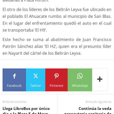
El otro de los líderes de los Beltrán Leyva fue ubicado en
el poblado El Ahuacate rumbo al municipio de San Blas.
En el lugar del enfrentamiento quedó el auto en el cual
se transportaba ‘El H9’.
Este hecho se suma al abatimiento de Juan Francisco
Patrón Sánchez alias ‘El H2’, quien era el presunto líder
en Nayarit del cártel de los Beltrán Leyva.
Facebook
Twitter
Pinterest
WhatsApp
Artículo anterior
Artículo siguiente
Llega LibroBus por único
Continúa la veda
día a la Plaza 5 de Mayo
precautoria sanitaria de