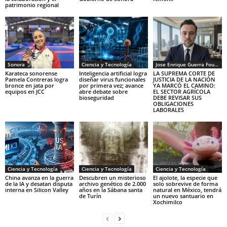
patrimonio regional
Sonora
Ciencia y Tecnología
Jose Enrique Guerra Fourcade
Karateca sonorense
Inteligencia artificial logra
LA SUPREMA CORTE DE
Pamela Contreras logra
diseñar virus funcionales
JUSTICIA DE LA NACIÓN
bronce en jata por
por primera vez; avance
YA MARCÓ EL CAMINO:
equipos en JCC
abre debate sobre
EL SECTOR AGRÍCOLA
bioseguridad
DEBE REVISAR SUS
OBLIGACIONES
LABORALES
Ciencia y Tecnología
Ciencia y Tecnología
Ciencia y Tecnología
China avanza en la guerra
Descubren un misterioso
El ajolote, la especie que
de la IA y desatan disputa
archivo genético de 2.000
solo sobrevive de forma
interna en Silicon Valley
años en la Sábana santa
natural en México, tendrá
de Turín
un nuevo santuario en
Xochimilco