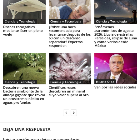
Ciencia y Tecnología
Ciencia y Tecnología
Ciencia y Tecnología
Drones recargables
¿Existe una hora
Fenómenos
mediante láser en pleno
recomendada para
astronómicos de agosto
vuelo
levantarse después de los
2026: Lluvia de estrellas
60 con un descanso
Perseidas, eclipse de Luna
reparador? Expertos
y cómo verlos desde
responden
México
Hilario Olea
Ciencia y Tecnología
Ciencia y Tecnología
Van por las redes sociales
Descubren una nueva
Científicos rusos
bacteria simbionte de la
descubren un mineral
almeja gigante que revela
cuyo valor supera al oro
un ecosistema inédito en
aguas profundas
DEJA UNA RESPUESTA
Iniciar sesión para dejar un comentario