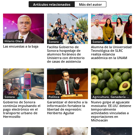
Artículos relacionados
Más del autor
Hilario Olea
Sonora
Sonora
Las encuestas a la baja
Facilita Gobierno de
Alumna de la Universidad
Sonora hospedaje de
Tecnológica de SLRC
alumnos foráneos de
realiza estancia
Unisierra con directorio
académica en la UNAM
de casas de asistencia
Sonora
Política
Agricultura, Ganadería y Pesca
Gobierno de Sonora
Garantizar el derecho a la
Nuevo golpe al aguacate
continúa impulsando el
información fortalece la
mexicano: EE.UU. detiene
pago electrónico en el
libertad de expresión:
temporalmente
transporte urbano de
Heriberto Aguilar
actividades vinculadas a
Hermosillo
exportaciones en
Michoacán