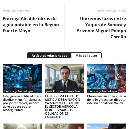
Artículo anterior
Artículo siguiente
Entrega Alcalde obras de
Uniremos lazos entre
agua potable en la Región
Yaquis de Sonora y
Fuerte Mayo
Arizona: Miguel Pompa
Corella
Artículos relacionados
Más del autor
Ciencia y Tecnología
Jose Enrique Guerra Fourcade
Ciencia y Tecnología
Inteligencia artificial logra
LA SUPREMA CORTE DE
China avanza en la guerra
diseñar virus funcionales
JUSTICIA DE LA NACIÓN
de la IA y desatan disputa
por primera vez; avance
YA MARCÓ EL CAMINO:
interna en Silicon Valley
abre debate sobre
EL SECTOR AGRÍCOLA
bioseguridad
DEBE REVISAR SUS
OBLIGACIONES
LABORALES