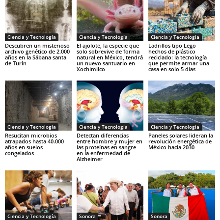
Ciencia y Tecnología
Ciencia y Tecnología
Ciencia y Tecnología
Descubren un misterioso
El ajolote, la especie que
Ladrillos tipo Lego
archivo genético de 2.000
solo sobrevive de forma
hechos de plástico
años en la Sábana santa
natural en México, tendrá
reciclado: la tecnología
de Turín
un nuevo santuario en
que permite armar una
Xochimilco
casa en solo 5 días
Ciencia y Tecnología
Ciencia y Tecnología
Ciencia y Tecnología
Resucitan microbios
Detectan diferencias
Paneles solares lideran la
atrapados hasta 40.000
entre hombre y mujer en
revolución energética de
años en suelos
las proteínas en sangre
México hacia 2030
congelados
en la enfermedad de
Alzheimer
Ciencia y Tecnología
Sonora
Sonora