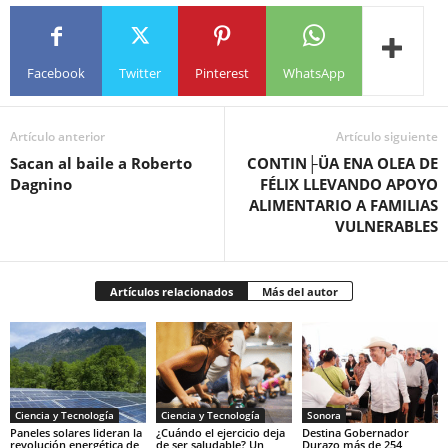
Facebook
Twitter
Pinterest
WhatsApp
Artículo anterior
Artículo siguiente
Sacan al baile a Roberto
CONTIN├ÜA ENA OLEA DE
Dagnino
FÉLIX LLEVANDO APOYO
ALIMENTARIO A FAMILIAS
VULNERABLES
Artículos relacionados
Más del autor
Ciencia y Tecnología
Ciencia y Tecnología
Sonora
Paneles solares lideran la
¿Cuándo el ejercicio deja
Destina Gobernador
revolución energética de
de ser saludable? Un
Durazo más de 254