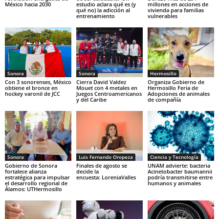
México hacia 2030
estudio aclara qué es (y
millones en acciones de
qué no) la adicción al
vivienda para familias
entrenamiento
vulnerables
Sonora
Sonora
Hermosillo
Con 3 sonorenses, México
Cierra David Valdez
Organiza Gobierno de
obtiene el bronce en
Mouet con 4 metales en
Hermosillo Feria de
hockey varonil de JCC
Juegos Centroamericanos
Adopciones de animales
y del Caribe
de compañía
Sonora
Luis Fernando Oropeza
Ciencia y Tecnología
Gobierno de Sonora
Finales de agosto se
UNAM advierte: bacteria
fortalece alianza
decide la
Acinetobacter baumannii
estratégica para impulsar
encuesta: LoreniaValles
podría transmitirse entre
el desarrollo regional de
humanos y animales
Álamos: UTHermosillo