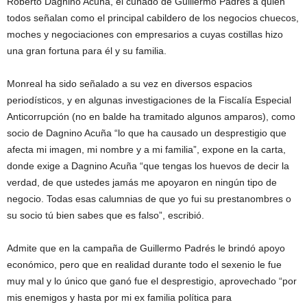
Roberto Dagnino Acuña, el cuñado de Guillermo Padrés a quien
todos señalan como el principal cabildero de los negocios chuecos,
moches y negociaciones con empresarios a cuyas costillas hizo
una gran fortuna para él y su familia.
Monreal ha sido señalado a su vez en diversos espacios
periodísticos, y en algunas investigaciones de la Fiscalía Especial
Anticorrupción (no en balde ha tramitado algunos amparos), como
socio de Dagnino Acuña “lo que ha causado un desprestigio que
afecta mi imagen, mi nombre y a mi familia”, expone en la carta,
donde exige a Dagnino Acuña “que tengas los huevos de decir la
verdad, de que ustedes jamás me apoyaron en ningún tipo de
negocio. Todas esas calumnias de que yo fui su prestanombres o
su socio tú bien sabes que es falso”, escribió.
Admite que en la campaña de Guillermo Padrés le brindó apoyo
económico, pero que en realidad durante todo el sexenio le fue
muy mal y lo único que ganó fue el desprestigio, aprovechado “por
mis enemigos y hasta por mi ex familia política para