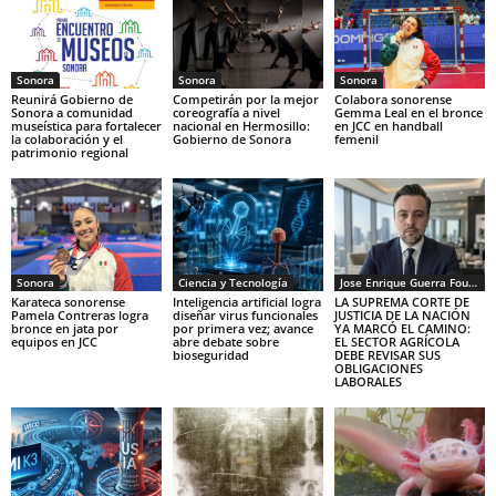
Sonora
Sonora
Sonora
Reunirá Gobierno de
Competirán por la mejor
Colabora sonorense
Sonora a comunidad
coreografía a nivel
Gemma Leal en el bronce
museística para fortalecer
nacional en Hermosillo:
en JCC en handball
la colaboración y el
Gobierno de Sonora
femenil
patrimonio regional
Sonora
Ciencia y Tecnología
Jose Enrique Guerra Fourcade
Karateca sonorense
Inteligencia artificial logra
LA SUPREMA CORTE DE
Pamela Contreras logra
diseñar virus funcionales
JUSTICIA DE LA NACIÓN
bronce en jata por
por primera vez; avance
YA MARCÓ EL CAMINO:
equipos en JCC
abre debate sobre
EL SECTOR AGRÍCOLA
bioseguridad
DEBE REVISAR SUS
OBLIGACIONES
LABORALES