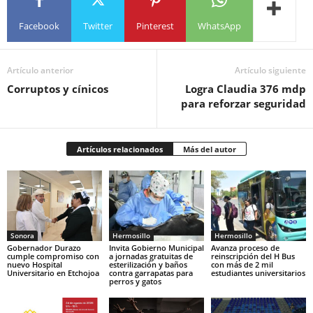
Facebook
Twitter
Pinterest
WhatsApp
Artículo anterior
Artículo siguiente
Corruptos y cínicos
Logra Claudia 376 mdp
para reforzar seguridad
Artículos relacionados
Más del autor
Sonora
Hermosillo
Hermosillo
Gobernador Durazo
Invita Gobierno Municipal
Avanza proceso de
cumple compromiso con
a jornadas gratuitas de
reinscripción del H Bus
nuevo Hospital
esterilización y baños
con más de 2 mil
Universitario en Etchojoa
contra garrapatas para
estudiantes universitarios
perros y gatos