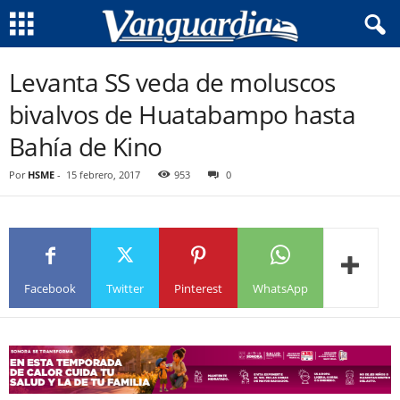
Levanta SS veda de moluscos
bivalvos de Huatabampo hasta
Bahía de Kino
Por
HSME
-
15 febrero, 2017
953
0
Facebook
Twitter
Pinterest
WhatsApp