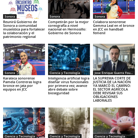
Sonora
Sonora
Sonora
Reunirá Gobierno de
Competirán por la mejor
Colabora sonorense
Sonora a comunidad
coreografía a nivel
Gemma Leal en el bronce
museística para fortalecer
nacional en Hermosillo:
en JCC en handball
la colaboración y el
Gobierno de Sonora
femenil
patrimonio regional
Sonora
Ciencia y Tecnología
Jose Enrique Guerra Fourcade
Karateca sonorense
Inteligencia artificial logra
LA SUPREMA CORTE DE
Pamela Contreras logra
diseñar virus funcionales
JUSTICIA DE LA NACIÓN
bronce en jata por
por primera vez; avance
YA MARCÓ EL CAMINO:
equipos en JCC
abre debate sobre
EL SECTOR AGRÍCOLA
bioseguridad
DEBE REVISAR SUS
OBLIGACIONES
LABORALES
Ciencia y Tecnología
Ciencia y Tecnología
Ciencia y Tecnología