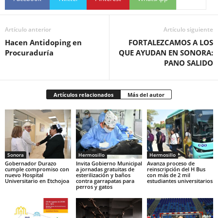
Artículo anterior
Artículo siguiente
Hacen Antidoping en
FORTALEZCAMOS A LOS
Procuraduría
QUE AYUDAN EN SONORA:
PANO SALIDO
Artículos relacionados
Más del autor
Sonora
Hermosillo
Hermosillo
Gobernador Durazo
Invita Gobierno Municipal
Avanza proceso de
cumple compromiso con
a jornadas gratuitas de
reinscripción del H Bus
nuevo Hospital
esterilización y baños
con más de 2 mil
Universitario en Etchojoa
contra garrapatas para
estudiantes universitarios
perros y gatos