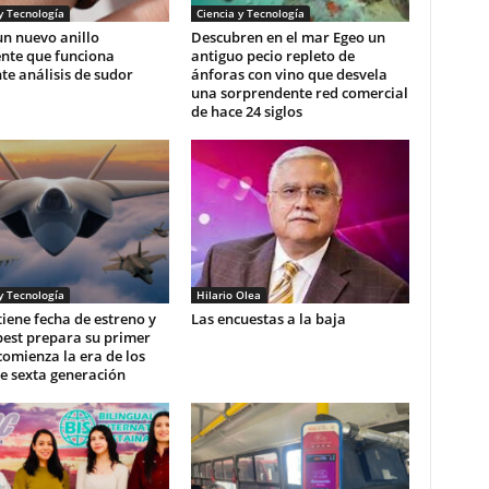
y Tecnología
Ciencia y Tecnología
n nuevo anillo
Descubren en el mar Egeo un
ente que funciona
antiguo pecio repleto de
e análisis de sudor
ánforas con vino que desvela
una sorprendente red comercial
de hace 24 siglos
y Tecnología
Hilario Olea
 tiene fecha de estreno y
Las encuestas a la baja
pest prepara su primer
comienza la era de los
e sexta generación