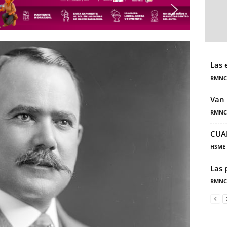
Las 
RMNC
Van 
RMNC
CUA
HSME
Las 
RMNC