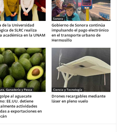
Sonora
 de la Universidad
Gobierno de Sonora continúa
gica de SLRC realiza
impulsando el pago electrónico
ia académica en la UNAM
en el transporte urbano de
Hermosillo
ura, Ganadería y Pesca
Ciencia y Tecnología
golpe al aguacate
Drones recargables mediante
no: EE.UU. detiene
láser en pleno vuelo
almente actividades
das a exportaciones en
cán