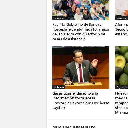
Sonora
Sonora
Facilita Gobierno de Sonora
Alumna
hospedaje de alumnos foráneos
Tecnoló
de Unisierra con directorio de
estanc
casas de asistencia
Política
Agricult
Garantizar el derecho a la
Nuevo 
información fortalece la
mexica
libertad de expresión: Heriberto
tempor
Aguilar
vincula
Michoa
DEJA UNA RESPUESTA