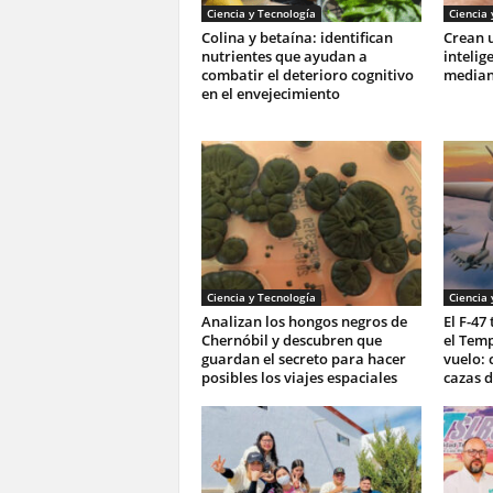
Ciencia y Tecnología
Ciencia 
Colina y betaína: identifican
Crean u
nutrientes que ayudan a
intelig
combatir el deterioro cognitivo
mediant
en el envejecimiento
Ciencia y Tecnología
Ciencia 
Analizan los hongos negros de
El F-47
Chernóbil y descubren que
el Tem
guardan el secreto para hacer
vuelo: 
posibles los viajes espaciales
cazas d