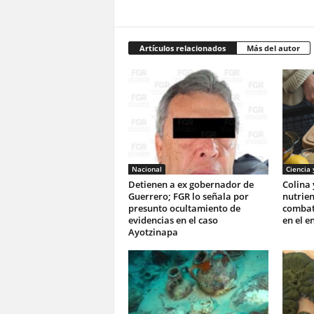
Artículos relacionados
Más del autor
Nacional
Ciencia 
Detienen a ex gobernador de
Colina 
Guerrero; FGR lo señala por
nutrie
presunto ocultamiento de
combati
evidencias en el caso
en el e
Ayotzinapa