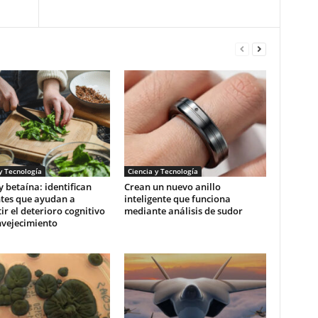
y Tecnología
Ciencia y Tecnología
y betaína: identifican
Crean un nuevo anillo
ntes que ayudan a
inteligente que funciona
r el deterioro cognitivo
mediante análisis de sudor
nvejecimiento