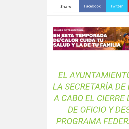
S
Facebook
Twitter
Share
o
n
o
r
a
EL AYUNTAMIENTO
LA SECRETARÍA DE
A CABO EL CIERRE
DE OFICIO Y D
PROGRAMA FEDERA