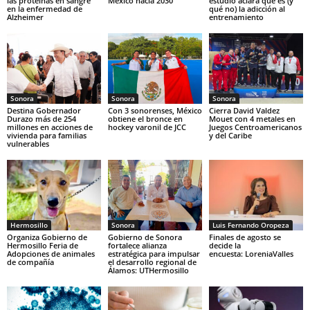
las proteínas en sangre
México hacia 2030
estudio aclara qué es (y
en la enfermedad de
qué no) la adicción al
Alzheimer
entrenamiento
Sonora
Sonora
Sonora
Destina Gobernador
Con 3 sonorenses, México
Cierra David Valdez
Durazo más de 254
obtiene el bronce en
Mouet con 4 metales en
millones en acciones de
hockey varonil de JCC
Juegos Centroamericanos
vivienda para familias
y del Caribe
vulnerables
Hermosillo
Sonora
Luis Fernando Oropeza
Organiza Gobierno de
Gobierno de Sonora
Finales de agosto se
Hermosillo Feria de
fortalece alianza
decide la
Adopciones de animales
estratégica para impulsar
encuesta: LoreniaValles
de compañía
el desarrollo regional de
Álamos: UTHermosillo