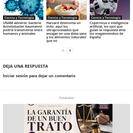
Ciencia y Tecnología
Ciencia y Tecnología
Ciencia y Tecnología
UNAM advierte: bacteria
Harvard desmonta un
Copernicus e inteligencia
Acinetobacter baumannii
mito: aquí los
artificial, los ojos que
podría transmitirse entre
ultraprocesados que
guían la respuesta ante
humanos y animales
encajan en una dieta sana
los megaincendios de
y los alimentos ‘naturales’
España
que no
DEJA UNA RESPUESTA
Iniciar sesión para dejar un comentario
- Publicidad -