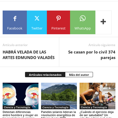
Facebook
Twitter
Pinterest
WhatsApp
Artículo anterior
Artículo siguiente
HABRÁ VELADA DE LAS
Se casan por lo civil 374
ARTES EDMUNDO VALADÉS
parejas
Artículos relacionados
Más del autor
Ciencia y Tecnología
Ciencia y Tecnología
Ciencia y Tecnología
Detectan diferencias
Paneles solares lideran la
¿Cuándo el ejercicio deja
entre hombre y mujer en
revolución energética de
de ser saludable? Un