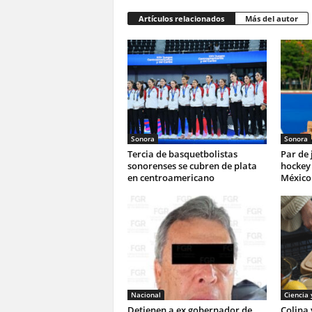
Artículos relacionados
Más del autor
Sonora
Sonora
Tercia de basquetbolistas
Par de
sonorenses se cubren de plata
hockey 
en centroamericano
México 
Nacional
Ciencia 
Detienen a ex gobernador de
Colina 