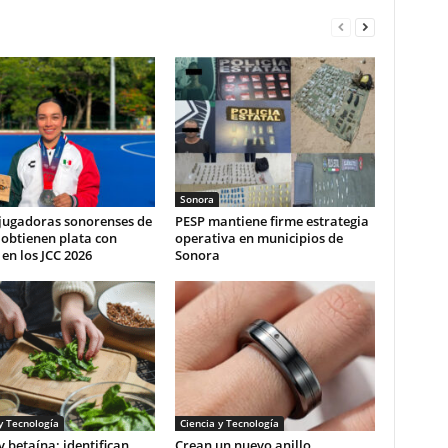
Sonora
 jugadoras sonorenses de
PESP mantiene firme estrategia
obtienen plata con
operativa en municipios de
en los JCC 2026
Sonora
y Tecnología
Ciencia y Tecnología
y betaína: identifican
Crean un nuevo anillo