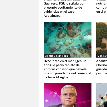
Guerrero; FGR lo señala por
nutrie
presunto ocultamiento de
combati
evidencias en el caso
en el e
Ayotzinapa
Ciencia y Tecnología
Ciencia 
Descubren en el mar Egeo un
Analiza
antiguo pecio repleto de
Chernó
ánforas con vino que desvela
guardan
una sorprendente red comercial
posible
de hace 24 siglos