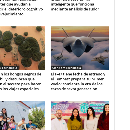
ntes que ayudan a
inteligente que funciona
r el deterioro cognitivo
mediante análisis de sudor
nvejecimiento
y Tecnología
Ciencia y Tecnología
n los hongos negros de
El F-47 tiene fecha de estreno y
bil y descubren que
el Tempest prepara su primer
 el secreto para hacer
vuelo: comienza la era de los
s los viajes espaciales
cazas de sexta generación