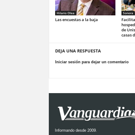
Hilario Olea
Sonora
Las encuestas a la baja
Facilit
hosped
de Unis
casas d
DEJA UNA RESPUESTA
Iniciar sesión para dejar un comentario
Informando desde 2009.